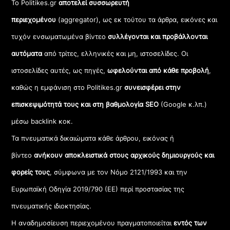
Το Politikes.gr
αποτελεί συσσωρευτή
περιεχομένου
(aggregator), ως εκ τούτου τα άρθρα, εικόνες και
τυχόν ενσωματωμένα βίντεο
συλλέγονται και προβάλλονται
αυτόματα
από τρίτες, ελληνικές και μη, ιστοσελίδες. Οι
ιστοσελίδες αυτές, ως πηγές,
ωφελούνται από κάθε προβολή
,
καθώς η εμφάνιση στο Politikes.gr
συνεισφέρει στην
επισκεψιμότητά τους και στη βαθμολογία SEO
(Google κ.λπ.)
μέσω backlink κοκ.
Τα πνευματικά δικαιώματα κάθε άρθρου, εικόνας ή
βίντεο
ανήκουν αποκλειστικά στους αρχικούς δημιουργούς και
φορείς τους
, σύμφωνα με τον Νόμο 2121/1993 και την
Ευρωπαϊκή Οδηγία 2019/790 (ΕΕ) περί προστασίας της
πνευματικής ιδιοκτησίας.
Η αναδημοσίευση περιεχομένου πραγματοποιείται
εντός των