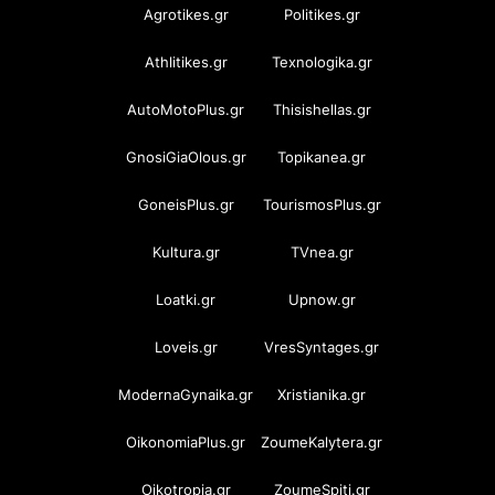
Agrotikes.gr
Politikes.gr
Athlitikes.gr
Texnologika.gr
AutoMotoPlus.gr
Thisishellas.gr
GnosiGiaOlous.gr
Topikanea.gr
GoneisPlus.gr
TourismosPlus.gr
Kultura.gr
TVnea.gr
Loatki.gr
Upnow.gr
Loveis.gr
VresSyntages.gr
ModernaGynaika.gr
Xristianika.gr
OikonomiaPlus.gr
ZoumeKalytera.gr
Oikotropia.gr
ZoumeSpiti.gr