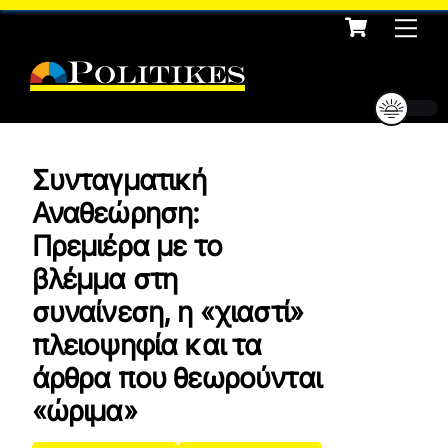
Cart
Skip
Me
to
content
Συνταγματική
Αναθεώρηση:
Πρεμιέρα με το
βλέμμα στη
συναίνεση, η «χιαστί»
πλειοψηφία και τα
άρθρα που θεωρούνται
«ώριμα»