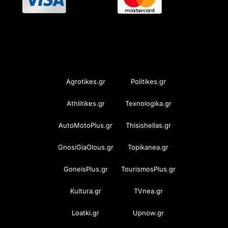
OramaMedia Network
Agrotikes.gr
Politikes.gr
Athlitikes.gr
Texnologika.gr
AutoMotoPlus.gr
Thisishellas.gr
GnosiGiaOlous.gr
Topikanea.gr
GoneisPlus.gr
TourismosPlus.gr
Kultura.gr
TVnea.gr
Loatki.gr
Upnow.gr