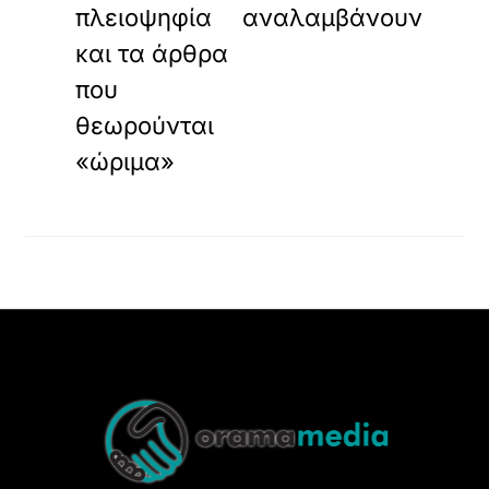
πλειοψηφία
αναλαμβάνουν
και τα άρθρα
που
θεωρούνται
«ώριμα»
Back
To
Top