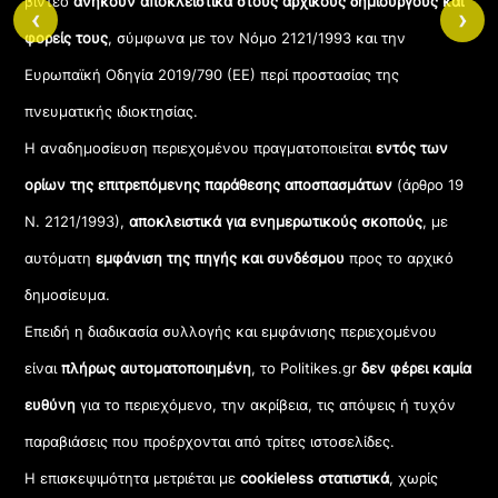
βίντεο
ανήκουν αποκλειστικά στους αρχικούς δημιουργούς και
‹
›
φορείς τους
, σύμφωνα με τον Νόμο 2121/1993 και την
Ευρωπαϊκή Οδηγία 2019/790 (ΕΕ) περί προστασίας της
πνευματικής ιδιοκτησίας.
Η αναδημοσίευση περιεχομένου πραγματοποιείται
εντός των
ορίων της επιτρεπόμενης παράθεσης αποσπασμάτων
(άρθρο 19
Ν. 2121/1993),
αποκλειστικά για ενημερωτικούς σκοπούς
, με
αυτόματη
εμφάνιση της πηγής και συνδέσμου
προς το αρχικό
δημοσίευμα.
Επειδή η διαδικασία συλλογής και εμφάνισης περιεχομένου
είναι
πλήρως αυτοματοποιημένη
, το Politikes.gr
δεν φέρει καμία
ευθύνη
για το περιεχόμενο, την ακρίβεια, τις απόψεις ή τυχόν
παραβιάσεις που προέρχονται από τρίτες ιστοσελίδες.
Η επισκεψιμότητα μετριέται με
cookieless στατιστικά
, χωρίς