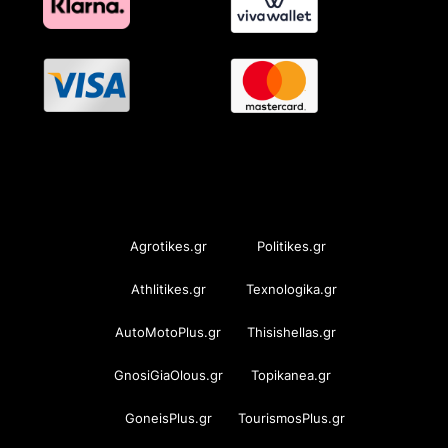
OramaMedia Network
Agrotikes.gr
Politikes.gr
Athlitikes.gr
Texnologika.gr
AutoMotoPlus.gr
Thisishellas.gr
GnosiGiaOlous.gr
Topikanea.gr
GoneisPlus.gr
TourismosPlus.gr