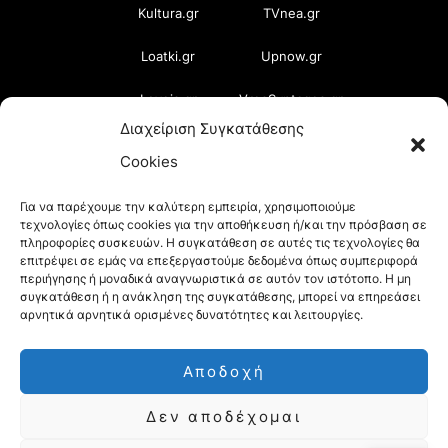
Kultura.gr
TVnea.gr
Loatki.gr
Upnow.gr
Loveis.gr
VresSyntages.gr
Διαχείριση Συγκατάθεσης
ModernaGynaika.gr
Xristianika.gr
Cookies
OikonomiaPlus.gr
ZoumeKalytera.gr
Για να παρέχουμε την καλύτερη εμπειρία, χρησιμοποιούμε
τεχνολογίες όπως cookies για την αποθήκευση ή/και την πρόσβαση σε
Oikotropia.gr
ZoumeSpiti.gr
πληροφορίες συσκευών. Η συγκατάθεση σε αυτές τις τεχνολογίες θα
επιτρέψει σε εμάς να επεξεργαστούμε δεδομένα όπως συμπεριφορά
Perepet.gr
περιήγησης ή μοναδικά αναγνωριστικά σε αυτόν τον ιστότοπο. Η μη
συγκατάθεση ή η ανάκληση της συγκατάθεσης, μπορεί να επηρεάσει
αρνητικά αρνητικά ορισμένες δυνατότητες και λειτουργίες.
© 2026
Orama Group
(Orama Group Μ.Ι.Κ.Ε.) |
Αποδοχή
Α.Φ.Μ. 801086294 – Δ.Ο.Υ. ΚΕΦΟΔΕ Αττικής |
Δεν αποδέχομαι
Γ.Ε.ΜΗ 148748903000 | Έδρα: Αθήνα, Ελλάδα |