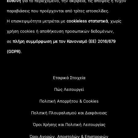
ευθύνη
για το περιεχόμενο, την ακρίβεια, τις απόψεις ή τυχόν
παραβιάσεις που προέρχονται από τρίτες ιστοσελίδες.
Η επισκεψιμότητα μετριέται με
cookieless στατιστικά
, χωρίς
χρήση cookies ή αποθήκευση προσωπικών δεδομένων,
σε
πλήρη συμμόρφωση με τον Κανονισμό (ΕΕ) 2016/679
(GDPR)
.
Εταιρικά Στοιχεία
Πώς Λειτουργεί
Πολιτική Απορρήτου & Cookies
Πολιτική Πλουραλισμού και Διαφάνειας
Όροι Χρήσης και Πολιτική Λειτουργίας
Όροι Αγορών, Αποστολών & Επιστροφών