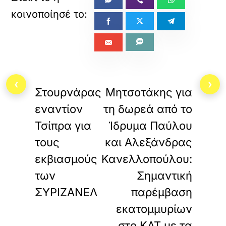
«
»
ΠΡΟΗΓΟΥΜΕΝΟ
ΕΠΟΜΕΝΟ
‹
›
Στουρνάρας
Μητσοτάκης για
εναντίον
τη δωρεά από το
Τσίπρα για
Ίδρυμα Παύλου
τους
και Αλεξάνδρας
εκβιασμούς
Κανελλοπούλου:
των
Σημαντική
ΣΥΡΙΖΑΝΕΛ
παρέμβαση
εκατομμυρίων
στο ΚΑΤ με τα