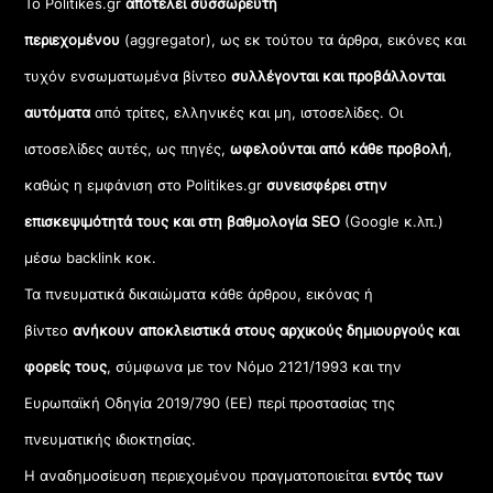
Το Politikes.gr
αποτελεί συσσωρευτή
περιεχομένου
(aggregator), ως εκ τούτου τα άρθρα, εικόνες και
τυχόν ενσωματωμένα βίντεο
συλλέγονται και προβάλλονται
αυτόματα
από τρίτες, ελληνικές και μη, ιστοσελίδες. Οι
ιστοσελίδες αυτές, ως πηγές,
ωφελούνται από κάθε προβολή
,
καθώς η εμφάνιση στο Politikes.gr
συνεισφέρει στην
επισκεψιμότητά τους και στη βαθμολογία SEO
(Google κ.λπ.)
μέσω backlink κοκ.
Τα πνευματικά δικαιώματα κάθε άρθρου, εικόνας ή
βίντεο
ανήκουν αποκλειστικά στους αρχικούς δημιουργούς και
φορείς τους
, σύμφωνα με τον Νόμο 2121/1993 και την
Ευρωπαϊκή Οδηγία 2019/790 (ΕΕ) περί προστασίας της
πνευματικής ιδιοκτησίας.
Η αναδημοσίευση περιεχομένου πραγματοποιείται
εντός των