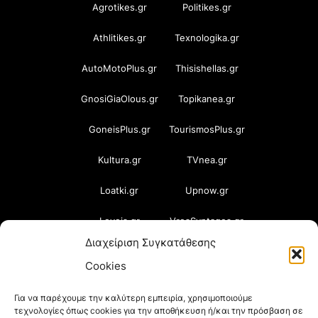
Agrotikes.gr
Politikes.gr
Athlitikes.gr
Texnologika.gr
AutoMotoPlus.gr
Thisishellas.gr
GnosiGiaOlous.gr
Topikanea.gr
GoneisPlus.gr
TourismosPlus.gr
Kultura.gr
TVnea.gr
Loatki.gr
Upnow.gr
Loveis.gr
VresSyntages.gr
Διαχείριση Συγκατάθεσης
ModernaGynaika.gr
Xristianika.gr
Cookies
OikonomiaPlus.gr
ZoumeKalytera.gr
Για να παρέχουμε την καλύτερη εμπειρία, χρησιμοποιούμε
τεχνολογίες όπως cookies για την αποθήκευση ή/και την πρόσβαση σε
Oikotropia.gr
ZoumeSpiti.gr