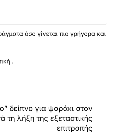
ράγματα όσο γίνεται πιο γρήγορα και
kis-gia-dorea-kat-apo-to-idruma-paulou-kai-a
τική
.
»
ΕΠΟΜΕΝΟ
ο” δείπνο για ψαράκι στον
ά τη λήξη της εξεταστικής
επιτροπής