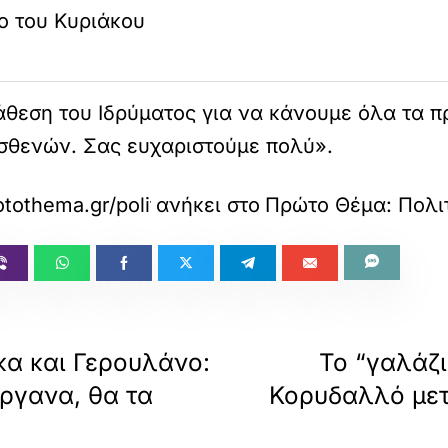
ο του Κυριάκου
ιάθεση του Ιδρύματος για να κάνουμε όλα τα π
θενών. Σας ευχαριστούμε πολύ».
otothema.gr/politics/article/1773522/mitsota
ανήκει στο
Πρώτο Θέμα: Πολι
α και Γερουλάνο:
Το “γαλάζι
ργανα, θα τα
Κορυδαλλό μετ