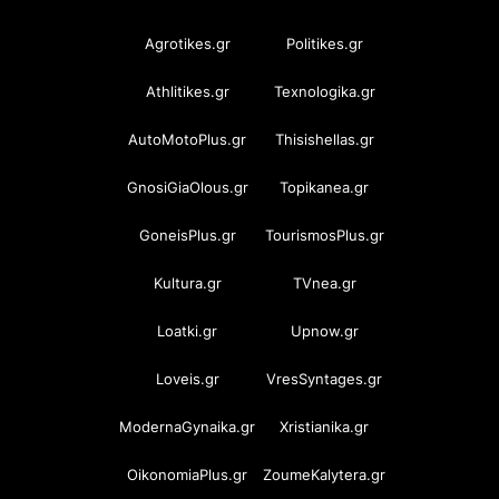
Agrotikes.gr
Politikes.gr
Athlitikes.gr
Texnologika.gr
AutoMotoPlus.gr
Thisishellas.gr
GnosiGiaOlous.gr
Topikanea.gr
GoneisPlus.gr
TourismosPlus.gr
Kultura.gr
TVnea.gr
Loatki.gr
Upnow.gr
Loveis.gr
VresSyntages.gr
ModernaGynaika.gr
Xristianika.gr
OikonomiaPlus.gr
ZoumeKalytera.gr