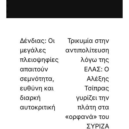
τ
ε
κ
α
«
»
ι
ΠΡΟΗΓΟΥΜΕΝΟ
ΕΠΟΜΕΝΟ
ν
Δένδιας: Οι
Τρικυμία στην
α
φ
μεγάλες
αντιπολίτευση
ο
ρ
πλειοψηφίες
λόγω της
τ
απαιτούν
ΕΛΑΣ: Ο
ώ
σ
σεμνότητα,
Αλέξης
ε
τ
ευθύνη και
Τσίπρας
ε
διαρκή
γυρίζει την
α
υ
αυτοκριτική
πλάτη στα
τ
ό
«ορφανά» του
τ
ΣΥΡΙΖΑ
ο