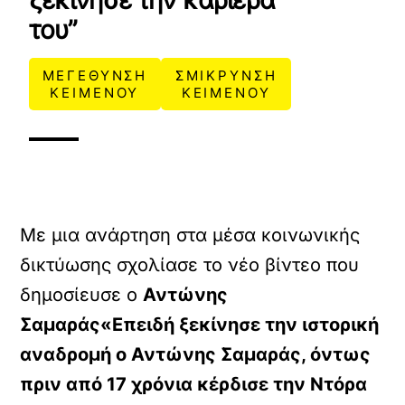
ξεκίνησε την καριέρα
του”
ΜΕΓΕΘΥΝΣΗ
ΣΜΙΚΡΥΝΣΗ
ΚΕΙΜΕΝΟΥ
ΚΕΙΜΕΝΟΥ
Με μια ανάρτηση στα μέσα κοινωνικής
δικτύωσης σχολίασε το νέο βίντεο που
δημοσίευσε ο
Αντώνης
X /
TWITTER
Σαμαράς«Επειδή ξεκίνησε την ιστορική
ρτωση
αναδρομή ο Αντώνης Σαμαράς, όντως
ατωμένου
πριν από 17 χρόνια κέρδισε την Ντόρα
εχομένου