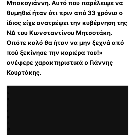
Μπακογιάννη. Αυτό που παρέλειψε να
Κ
θυμηθεί ήταν ότι πριν από 33 χρόνια ο
ά
ν
ίδιος είχε ανατρέψει την κυβέρνηση της
τ
ΝΔ του Κωνσταντίνου Μητσοτάκη.
ε
κ
Οπότε καλό θα ήταν να μην ξεχνά από
λ
ι
πού ξεκίνησε την καριέρα του!»
κ
ανέφερε χαρακτηριστικά ο Γιάννης
γ
ι
Κουρτάκης.
α
ν
α
ε
π
ι
τ
ρ
έ
ψ
ε