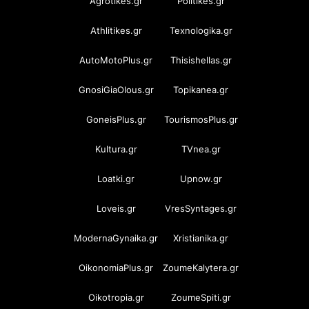
Agrotikes.gr
Politikes.gr
Athlitikes.gr
Texnologika.gr
AutoMotoPlus.gr
Thisishellas.gr
GnosiGiaOlous.gr
Topikanea.gr
GoneisPlus.gr
TourismosPlus.gr
Kultura.gr
TVnea.gr
Loatki.gr
Upnow.gr
Loveis.gr
VresSyntages.gr
ModernaGynaika.gr
Xristianika.gr
OikonomiaPlus.gr
ZoumeKalytera.gr
Oikotropia.gr
ZoumeSpiti.gr