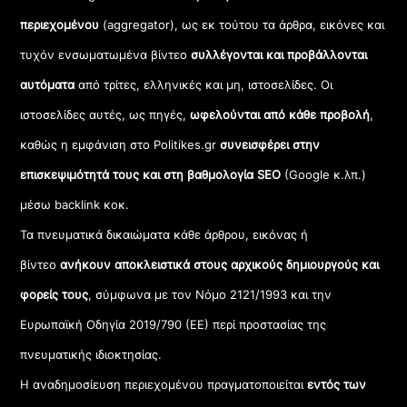
ο
.
περιεχομένου
(aggregator), ως εκ τούτου τα άρθρα, εικόνες και
τυχόν ενσωματωμένα βίντεο
συλλέγονται και προβάλλονται
αυτόματα
από τρίτες, ελληνικές και μη, ιστοσελίδες. Οι
ιστοσελίδες αυτές, ως πηγές,
ωφελούνται από κάθε προβολή
,
καθώς η εμφάνιση στο Politikes.gr
συνεισφέρει στην
επισκεψιμότητά τους και στη βαθμολογία SEO
(Google κ.λπ.)
μέσω backlink κοκ.
Τα πνευματικά δικαιώματα κάθε άρθρου, εικόνας ή
βίντεο
ανήκουν αποκλειστικά στους αρχικούς δημιουργούς και
φορείς τους
, σύμφωνα με τον Νόμο 2121/1993 και την
Ευρωπαϊκή Οδηγία 2019/790 (ΕΕ) περί προστασίας της
πνευματικής ιδιοκτησίας.
Η αναδημοσίευση περιεχομένου πραγματοποιείται
εντός των