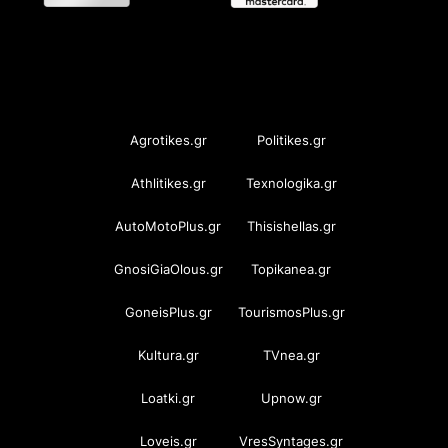
OramaMedia Network
Agrotikes.gr
Politikes.gr
Athlitikes.gr
Texnologika.gr
AutoMotoPlus.gr
Thisishellas.gr
GnosiGiaOlous.gr
Topikanea.gr
GoneisPlus.gr
TourismosPlus.gr
Kultura.gr
TVnea.gr
Loatki.gr
Upnow.gr
Loveis.gr
VresSyntages.gr