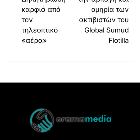
.
καρφιά από
ομηρία των
τον
ακτιβιστών του
τηλεοπτικό
Global Sumud
«αέρα»
Flotilla
Back
To
Top