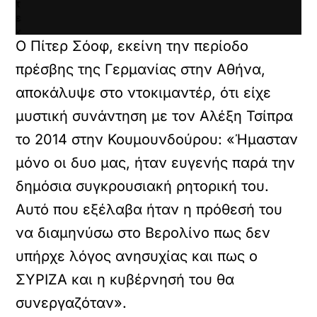
τ
ε
κ
Ο Πίτερ Σόοφ, εκείνη την περίοδο
α
ι
πρέσβης της Γερμανίας στην Αθήνα,
ν
α
αποκάλυψε στο ντοκιμαντέρ, ότι είχε
φ
μυστική συνάντηση με τον Αλέξη Τσίπρα
ο
ρ
το 2014 στην Κουμουνδούρου: «Ήμασταν
τ
ώ
μόνο οι δυο μας, ήταν ευγενής παρά την
σ
δημόσια συγκρουσιακή ρητορική του.
ε
τ
Αυτό που εξέλαβα ήταν η πρόθεσή του
ε
α
να διαμηνύσω στο Βερολίνο πως δεν
υ
υπήρχε λόγος ανησυχίας και πως ο
τ
ό
ΣΥΡΙΖΑ και η κυβέρνησή του θα
τ
ο
συνεργαζόταν».
ε