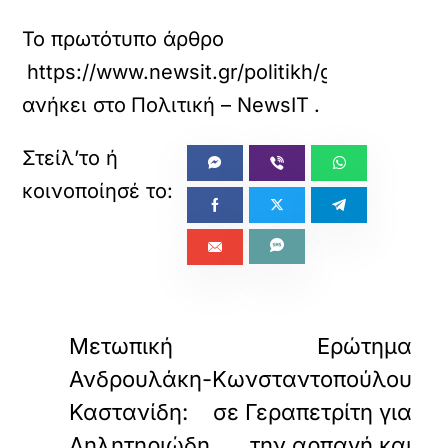
ν
Το πρωτότυπο άρθρο
σ
ω
https://www.newsit.gr/politikh/georgiadis-
μ
α
ανήκει στο
Πολιτική – NewsIT
.
τ
ω
μ
έ
ν
ο
π
ε
ρ
ι
«
»
ε
ΠΡΟΗΓΟΥΜΕΝΟ
ΕΠΟΜΕΝΟ
χ
Μετωπική
Ερώτημα
ό
Ανδρουλάκη-
Κωνσταντοπούλου
μ
ε
Καστανίδη:
σε Γεραπετρίτη για
ν
ο
Δηλητηριώδη
την αρπαγή και