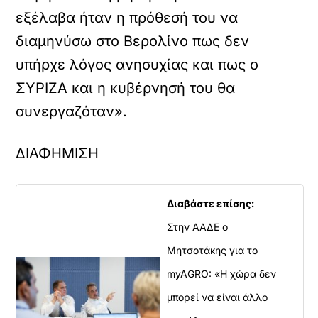
εξέλαβα ήταν η πρόθεσή του να
διαμηνύσω στο Βερολίνο πως δεν
υπήρχε λόγος ανησυχίας και πως ο
ΣΥΡΙΖΑ και η κυβέρνησή του θα
συνεργαζόταν».
ΔΙΑΦΗΜΙΣΗ
Διαβάστε επίσης:
X /
Στην ΑΑΔΕ ο
TWITTER
Μητσοτάκης για το
ρτωση
myAGRO: «Η χώρα δεν
ατωμένου
εχομένου
μπορεί να είναι άλλο