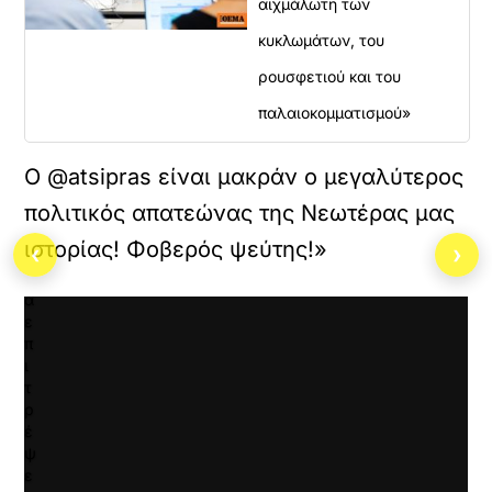
αιχμάλωτη των
Κ
ά
κυκλωμάτων, του
ν
ρουσφετιού και του
τ
ε
παλαιοκομματισμού»
κ
λ
ι
Ο @atsipras είναι μακράν ο μεγαλύτερος
κ
πολιτικός απατεώνας της Νεωτέρας μας
γ
ι
ιστορίας! Φοβερός ψεύτης!»
‹
›
α
ν
α
ε
π
ι
τ
ρ
έ
ψ
ε