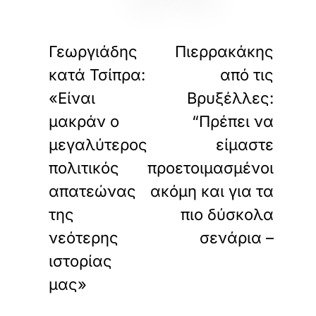
«
»
ΠΡΟΗΓΟΥΜΕΝΟ
ΕΠΟΜΕΝΟ
Γεωργιάδης
Πιερρακάκης
κατά Τσίπρα:
από τις
«Είναι
Βρυξέλλες:
μακράν ο
“Πρέπει να
μεγαλύτερος
είμαστε
πολιτικός
προετοιμασμένοι
απατεώνας
ακόμη και για τα
της
πιο δύσκολα
νεότερης
σενάρια –
ιστορίας
μας»