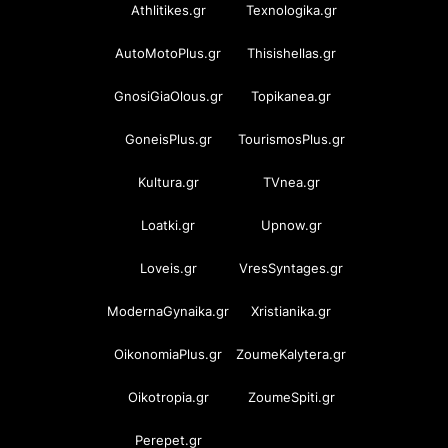
Athlitikes.gr
Texnologika.gr
AutoMotoPlus.gr
Thisishellas.gr
GnosiGiaOlous.gr
Topikanea.gr
GoneisPlus.gr
TourismosPlus.gr
Kultura.gr
TVnea.gr
Loatki.gr
Upnow.gr
Loveis.gr
VresSyntages.gr
ModernaGynaika.gr
Xristianika.gr
OikonomiaPlus.gr
ZoumeKalytera.gr
Oikotropia.gr
ZoumeSpiti.gr
Perepet.gr