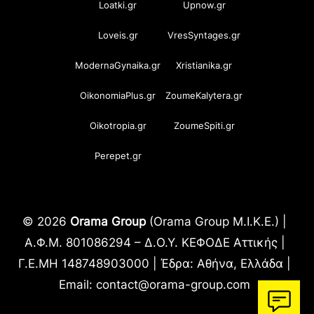
Loatki.gr
Upnow.gr
Loveis.gr
VresSyntages.gr
ModernaGynaika.gr
Xristianika.gr
OikonomiaPlus.gr
ZoumeKalytera.gr
Oikotropia.gr
ZoumeSpiti.gr
Perepet.gr
© 2026
Orama Group
(Orama Group Μ.Ι.Κ.Ε.) |
Α.Φ.Μ. 801086294 – Δ.Ο.Υ. ΚΕΦΟΔΕ Αττικής |
Γ.Ε.ΜΗ 148748903000 | Έδρα: Αθήνα, Ελλάδα |
Email: contact@orama-group.com