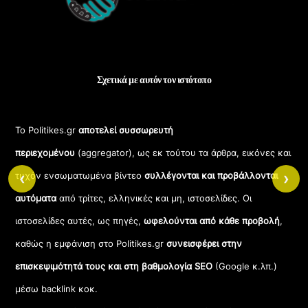
Σχετικά με αυτόν τον ιστότοπο
Το Politikes.gr
αποτελεί συσσωρευτή
περιεχομένου
(aggregator), ως εκ τούτου τα άρθρα, εικόνες και
‹
›
τυχόν ενσωματωμένα βίντεο
συλλέγονται και προβάλλονται
αυτόματα
από τρίτες, ελληνικές και μη, ιστοσελίδες. Οι
ιστοσελίδες αυτές, ως πηγές,
ωφελούνται από κάθε προβολή
,
καθώς η εμφάνιση στο Politikes.gr
συνεισφέρει στην
επισκεψιμότητά τους και στη βαθμολογία SEO
(Google κ.λπ.)
μέσω backlink κοκ.