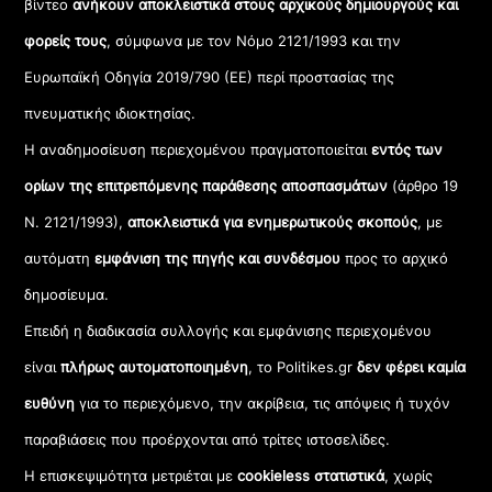
βίντεο
ανήκουν αποκλειστικά στους αρχικούς δημιουργούς και
φορείς τους
, σύμφωνα με τον Νόμο 2121/1993 και την
Ευρωπαϊκή Οδηγία 2019/790 (ΕΕ) περί προστασίας της
πνευματικής ιδιοκτησίας.
Η αναδημοσίευση περιεχομένου πραγματοποιείται
εντός των
ορίων της επιτρεπόμενης παράθεσης αποσπασμάτων
(άρθρο 19
Ν. 2121/1993),
αποκλειστικά για ενημερωτικούς σκοπούς
, με
αυτόματη
εμφάνιση της πηγής και συνδέσμου
προς το αρχικό
δημοσίευμα.
Επειδή η διαδικασία συλλογής και εμφάνισης περιεχομένου
είναι
πλήρως αυτοματοποιημένη
, το Politikes.gr
δεν φέρει καμία
ευθύνη
για το περιεχόμενο, την ακρίβεια, τις απόψεις ή τυχόν
παραβιάσεις που προέρχονται από τρίτες ιστοσελίδες.
Η επισκεψιμότητα μετριέται με
cookieless στατιστικά
, χωρίς