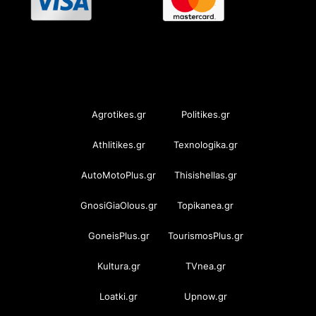
OramaMedia Network
Agrotikes.gr
Politikes.gr
Athlitikes.gr
Texnologika.gr
AutoMotoPlus.gr
Thisishellas.gr
GnosiGiaOlous.gr
Topikanea.gr
GoneisPlus.gr
TourismosPlus.gr
Kultura.gr
TVnea.gr
Loatki.gr
Upnow.gr