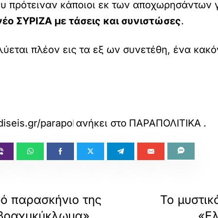
υ πρότειναν κάποιοι εκ των αποχωρησάντων γι
νέο ΣΥΡΙΖΑ με τάσεις και συνιστώσες
.
λύεται πλέον εις τα εξ ων συνετέθη, ένα κακ
diseis.gr/parapolitika/808858/to-mystiko-gia-ti
ανήκει στο
ΠΑΡΑΠΟΛΙΤΙΚΑ
.
φό παρασκήνιο της
Το μυστικ
«βραχυκύκλωμα»
«Ελ