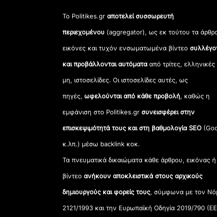
Το Politikes.gr
αποτελεί συσσωρευτή
περιεχομένου
(aggregator), ως εκ τούτου τα άρθρ
εικόνες και τυχόν ενσωματωμένα βίντεο
συλλέγο
και προβάλλονται αυτόματα
από τρίτες, ελληνικές
μη, ιστοσελίδες. Οι ιστοσελίδες αυτές, ως
πηγές,
ωφελούνται από κάθε προβολή
, καθώς η
εμφάνιση στο Politikes.gr
συνεισφέρει στην
επισκεψιμότητά τους και στη βαθμολογία SEO
(Goo
κ.λπ.) μέσω backlink κοκ.
Τα πνευματικά δικαιώματα κάθε άρθρου, εικόνας ή
βίντεο
ανήκουν αποκλειστικά στους αρχικούς
δημιουργούς και φορείς τους
, σύμφωνα με τον Νό
2121/1993 και την Ευρωπαϊκή Οδηγία 2019/790 (ΕΕ