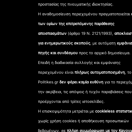
προστασίας της πνευματικής ιδιοκτησίας.
Η αναδημοσίευση περιεχομένου πραγματοποιείται
των ορίων της επιτρεπόμενης παράθεσης
αποσπασμάτων
(άρθρο 19 Ν. 2121/1993),
αποκλεισ
για ενημερωτικούς σκοπούς
, με αυτόματη
εμφάνισ
πηγής και συνδέσμου
προς το αρχικό δημοσίευμα.
Επειδή η διαδικασία συλλογής και εμφάνισης
περιεχομένου είναι
πλήρως αυτοματοποιημένη
, το
Politikes.gr
δεν φέρει καμία ευθύνη
για το περιεχό
την ακρίβεια, τις απόψεις ή τυχόν παραβιάσεις που
προέρχονται από τρίτες ιστοσελίδες.
Η επισκεψιμότητα μετριέται με
cookieless στατιστι
χωρίς χρήση cookies ή αποθήκευση προσωπικών
δεδομένων, σε
πλήρη συμμόρφωση με τον Κανονι