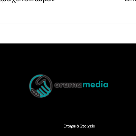
Back
To
Top
Εταιρικά Στοιχεία