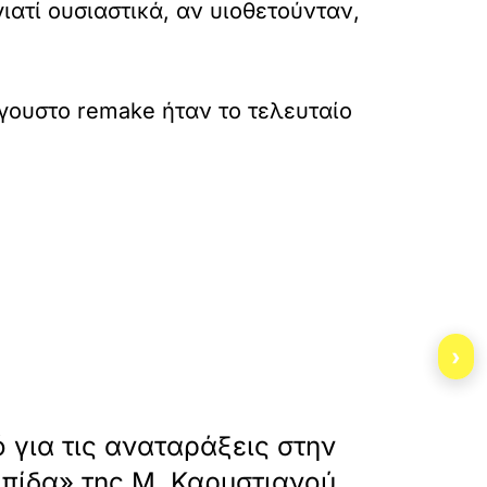
ατί ουσιαστικά, αν υιοθετούνταν,
όγουστο remake ήταν το τελευταίο
s-anataraxeis-stin-elpida-tis-m-karystianoy/
›
»
ΕΠΟΜΕΝΟ
ό για τις αναταράξεις στην
πίδα» της Μ. Καρυστιανού