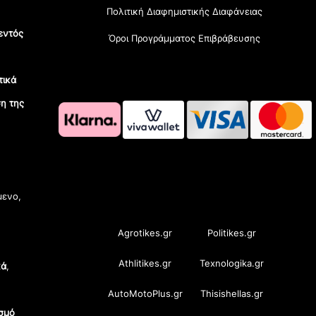
Πολιτική Διαφημιστικής Διαφάνειας
εντός
Όροι Προγράμματος Επιβράβευσης
τικά
η της
OramaMedia Network
μενο,
Agrotikes.gr
Politikes.gr
Athlitikes.gr
Texnologika.gr
κά
,
AutoMotoPlus.gr
Thisishellas.gr
σμό