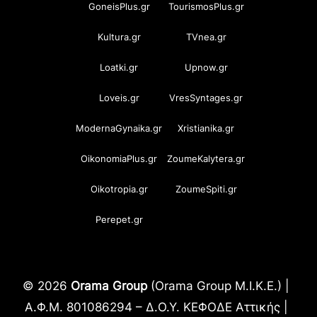
GoneisPlus.gr
TourismosPlus.gr
Kultura.gr
TVnea.gr
Loatki.gr
Upnow.gr
Loveis.gr
VresSyntages.gr
ModernaGynaika.gr
Xristianika.gr
OikonomiaPlus.gr
ZoumeKalytera.gr
Oikotropia.gr
ZoumeSpiti.gr
Perepet.gr
© 2026
Orama Group
(Orama Group Μ.Ι.Κ.Ε.) |
Α.Φ.Μ. 801086294 – Δ.Ο.Υ. ΚΕΦΟΔΕ Αττικής |