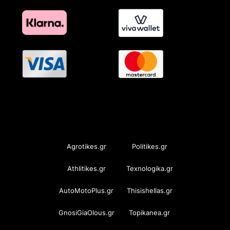
OramaMedia Network
Agrotikes.gr
Politikes.gr
Athlitikes.gr
Texnologika.gr
AutoMotoPlus.gr
Thisishellas.gr
GnosiGiaOlous.gr
Topikanea.gr