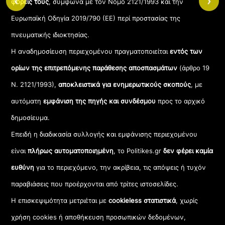
‹
›
φορείς τους
, σύμφωνα με τον Νόμο 2121/1993 και την
Ευρωπαϊκή Οδηγία 2019/790 (ΕΕ) περί προστασίας της
πνευματικής ιδιοκτησίας.
Η αναδημοσίευση περιεχομένου πραγματοποιείται
εντός των
ορίων της επιτρεπόμενης παράθεσης αποσπασμάτων
(άρθρο 19
Ν. 2121/1993),
αποκλειστικά για ενημερωτικούς σκοπούς
, με
αυτόματη
εμφάνιση της πηγής και συνδέσμου
προς το αρχικό
δημοσίευμα.
Επειδή η διαδικασία συλλογής και εμφάνισης περιεχομένου
είναι
πλήρως αυτοματοποιημένη
, το Politikes.gr
δεν φέρει καμία
ευθύνη
για το περιεχόμενο, την ακρίβεια, τις απόψεις ή τυχόν
παραβιάσεις που προέρχονται από τρίτες ιστοσελίδες.
Η επισκεψιμότητα μετριέται με
cookieless στατιστικά
, χωρίς
χρήση cookies ή αποθήκευση προσωπικών δεδομένων,