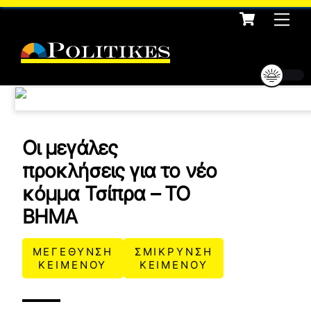
Cart
Skip
Me
to
content
Οι μεγάλες
προκλήσεις για το νέο
κόμμα Τσίπρα – ΤΟ
ΒΗΜΑ
ΜΕΓΕΘΥΝΣΗ
ΣΜΙΚΡΥΝΣΗ
ΚΕΙΜΕΝΟΥ
ΚΕΙΜΕΝΟΥ