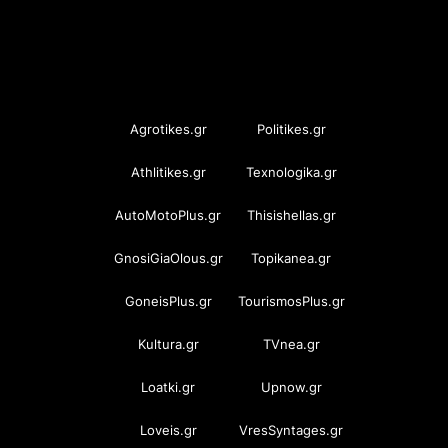
OramaMedia Network
Agrotikes.gr
Politikes.gr
Athlitikes.gr
Texnologika.gr
AutoMotoPlus.gr
Thisishellas.gr
GnosiGiaOlous.gr
Topikanea.gr
GoneisPlus.gr
TourismosPlus.gr
Kultura.gr
TVnea.gr
Loatki.gr
Upnow.gr
Loveis.gr
VresSyntages.gr