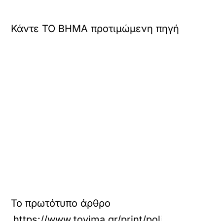
Κάντε TO BHMA προτιμώμενη πηγή
Το πρωτότυπο άρθρο
https://www.tovima.gr/print/politics/oi-meg