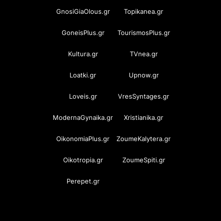
GnosiGiaOlous.gr
Topikanea.gr
GoneisPlus.gr
TourismosPlus.gr
Kultura.gr
TVnea.gr
Loatki.gr
Upnow.gr
Loveis.gr
VresSyntages.gr
ModernaGynaika.gr
Xristianika.gr
OikonomiaPlus.gr
ZoumeKalytera.gr
Oikotropia.gr
ZoumeSpiti.gr
Perepet.gr