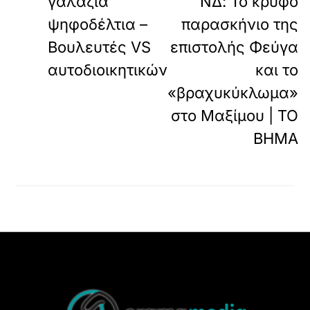
γαλάζια
ΝΔ: Το κρυφό
ψηφοδέλτια –
παρασκήνιο της
Βουλευτές VS
επιστολής Φεύγα
αυτοδιοικητικών
και το
«βραχυκύκλωμα»
στο Μαξίμου | ΤΟ
ΒΗΜΑ
Back
To