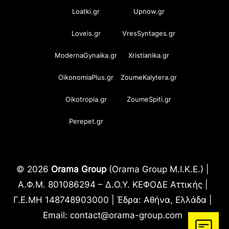
Loatki.gr
Upnow.gr
Loveis.gr
VresSyntages.gr
ModernaGynaika.gr
Xristianika.gr
OikonomiaPlus.gr
ZoumeKalytera.gr
Oikotropia.gr
ZoumeSpiti.gr
Perepet.gr
© 2026
Orama Group
(Orama Group Μ.Ι.Κ.Ε.) |
Α.Φ.Μ. 801086294 – Δ.Ο.Υ. ΚΕΦΟΔΕ Αττικής |
Γ.Ε.ΜΗ 148748903000 | Έδρα: Αθήνα, Ελλάδα |
Email: contact@orama-group.com