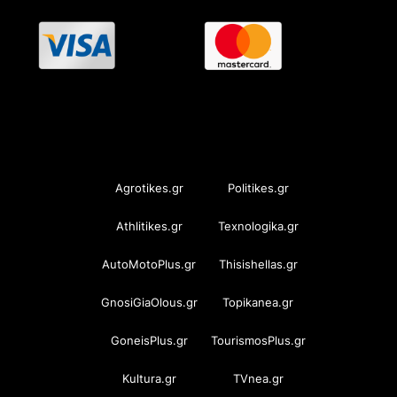
OramaMedia Network
Agrotikes.gr
Politikes.gr
Athlitikes.gr
Texnologika.gr
AutoMotoPlus.gr
Thisishellas.gr
GnosiGiaOlous.gr
Topikanea.gr
GoneisPlus.gr
TourismosPlus.gr
Kultura.gr
TVnea.gr