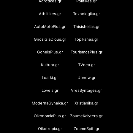
Agrotikes.gr
Politikes.gr
Athlitikes.gr
Texnologika.gr
AutoMotoPlus.gr
Thisishellas.gr
GnosiGiaOlous.gr
Topikanea.gr
GoneisPlus.gr
TourismosPlus.gr
Kultura.gr
TVnea.gr
Loatki.gr
Upnow.gr
Loveis.gr
VresSyntages.gr
ModernaGynaika.gr
Xristianika.gr
OikonomiaPlus.gr
ZoumeKalytera.gr
Oikotropia.gr
ZoumeSpiti.gr