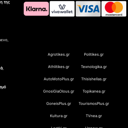
η της
OramaMedia Network
μενο,
Agrotikes.gr
Politikes.gr
Athlitikes.gr
Texnologika.gr
κά
,
AutoMotoPlus.gr
Thisishellas.gr
σμό
GnosiGiaOlous.gr
Topikanea.gr
GoneisPlus.gr
TourismosPlus.gr
Kultura.gr
TVnea.gr