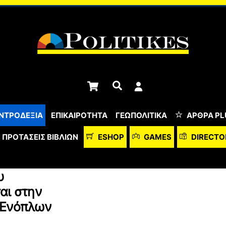
Cart
Αναζήτηση
ΝΤΡΟΔΕΞΙΑ
ΕΠΙΚΑΙΡΟΤΗΤΑ
ΓΕΩΠΟΛΙΤΙΚΑ
ΆΡΘΡΑ PL
ΠΡΟΤΆΣΕΙΣ ΒΙΒΛΊΩΝ
ESHOP
GAMES
DIRECTO
υ
αι στην
 Ενόπλων