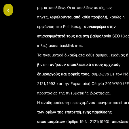
μη, ιστοσελίδες. Οι ιστοσελίδες αυτές, ως
‹
πηγές,
ωφελούνται από κάθε προβολή
, καθώς η
εμφάνιση στο Politikes.gr
συνεισφέρει στην
επισκεψιμότητά τους και στη βαθμολογία SEO
(Goo
κ.λπ.) μέσω backlink κοκ.
Τα πνευματικά δικαιώματα κάθε άρθρου, εικόνας ή
βίντεο
ανήκουν αποκλειστικά στους αρχικούς
δημιουργούς και φορείς τους
, σύμφωνα με τον Νό
2121/1993 και την Ευρωπαϊκή Οδηγία 2019/790 (ΕΕ
προστασίας της πνευματικής ιδιοκτησίας.
Η αναδημοσίευση περιεχομένου πραγματοποιείται
των ορίων της επιτρεπόμενης παράθεσης
αποσπασμάτων
(άρθρο 19 Ν. 2121/1993),
αποκλεισ