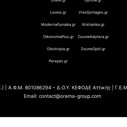
Loatki.gr
Upnow.gr
Loveis.gr
VresSyntages.gr
ModernaGynaika.gr
Xristianika.gr
OikonomiaPlus.gr
ZoumeKalytera.gr
Oikotropia.gr
ZoumeSpiti.gr
Perepet.gr
.) | Α.Φ.Μ. 801086294 – Δ.Ο.Υ. ΚΕΦΟΔΕ Αττικής | Γ.Ε
Email: contact@orama-group.com