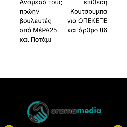
Ανάμεσά τους
επίθεση
πρώην
Κουτσούμπα
βουλευτές
για ΟΠΕΚΕΠΕ
από ΜέΡΑ25
και άρθρο 86
και Ποτάμι
Back
To
Top