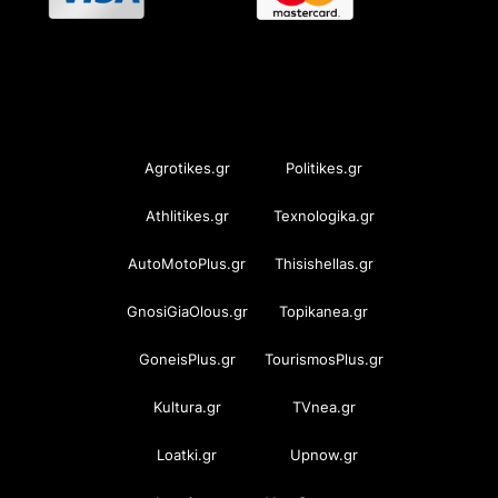
OramaMedia Network
Agrotikes.gr
Politikes.gr
Athlitikes.gr
Texnologika.gr
AutoMotoPlus.gr
Thisishellas.gr
GnosiGiaOlous.gr
Topikanea.gr
GoneisPlus.gr
TourismosPlus.gr
Kultura.gr
TVnea.gr
Loatki.gr
Upnow.gr