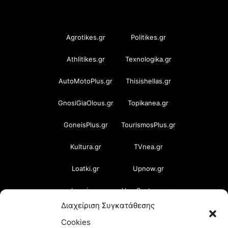
OramaMedia Network
Agrotikes.gr
Politikes.gr
Athlitikes.gr
Texnologika.gr
AutoMotoPlus.gr
Thisishellas.gr
GnosiGiaOlous.gr
Topikanea.gr
GoneisPlus.gr
TourismosPlus.gr
Kultura.gr
TVnea.gr
Loatki.gr
Upnow.gr
Loveis.gr
VresSyntages.gr
Διαχείριση Συγκατάθεσης
ModernaGynaika.gr
Xristianika.gr
Cookies