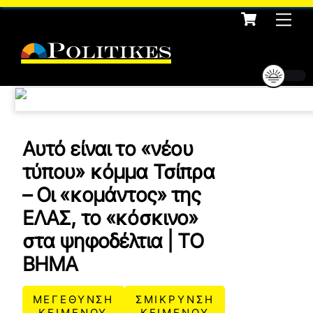
Cart
Skip
Me
to
content
Αυτό είναι το «νέου
τύπου» κόμμα Τσίπρα
– Οι «κομάντος» της
ΕΛΑΣ, το «κόσκινο»
στα ψηφοδέλτια | ΤΟ
ΒΗΜΑ
ΜΕΓΕΘΥΝΣΗ
ΣΜΙΚΡΥΝΣΗ
ΚΕΙΜΕΝΟΥ
ΚΕΙΜΕΝΟΥ