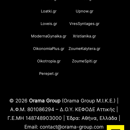
Loatki.gr
Upnow.gr
Loveis.gr
VresSyntages.gr
ModernaGynaika.gr
Xristianika.gr
OikonomiaPlus.gr
ZoumeKalytera.gr
Oikotropia.gr
ZoumeSpiti.gr
Perepet.gr
© 2026
Orama Group
(Orama Group Μ.Ι.Κ.Ε.) |
Α.Φ.Μ. 801086294 – Δ.Ο.Υ. ΚΕΦΟΔΕ Αττικής |
Γ.Ε.ΜΗ 148748903000 | Έδρα: Αθήνα, Ελλάδα |
Email: contact@orama-group.com