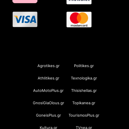
OramaMedia Network
Agrotikes.gr
Politikes.gr
Athlitikes.gr
Texnologika.gr
AutoMotoPlus.gr
Thisishellas.gr
GnosiGiaOlous.gr
Topikanea.gr
GoneisPlus.gr
TourismosPlus.gr
Kultura.gr
TVnea.gr