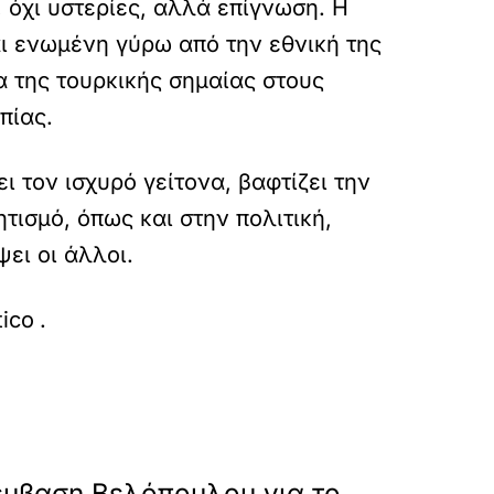
 όχι υστερίες, αλλά επίγνωση. Η
αι ενωμένη γύρω από την εθνική της
α της τουρκικής σημαίας στους
πίας.
ι τον ισχυρό γείτονα, βαφτίζει την
ισμό, όπως και στην πολιτική,
ει οι άλλοι.
alosi-tis-polis-mila-gia-apomeinaria-tou-vyzan
tico
.
»
ΕΠΟΜΕΝΟ
μβαση Βελόπουλου για το