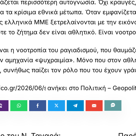
άζεται περισσότερη αυτογνωσία. Όχι κραυγές,
α τα κρίσιμα εθνικά μέτωπα. Όταν εμφανίζετ
ς ελληνικά ΜΜΕ ξετρελαίνονται με την εικόν
ε το ζήτημα δεν είναι αθλητικό. Είναι νοοτρο
ίναι η νοοτροπία του ραγιαδισμού, που θαυμάζε
ν αμηχανία «ψυχραιμία». Μόνο που στον αθλητ
, συνήθως παίζει τον ρόλο που του έχουν γράψ
tico.gr/2026/06/schizofreneia-erntogan-me-tin-
ανήκει στο
Πολιτική – Geopoli
ο του Ν. Ταγαρά:
Παρέ