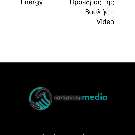
Energy
Πρόεδρος της
Βουλής –
Video
Back
To
Top