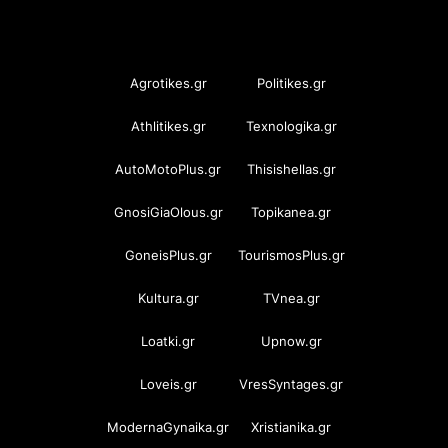
OramaMedia Network
Agrotikes.gr
Politikes.gr
Athlitikes.gr
Texnologika.gr
AutoMotoPlus.gr
Thisishellas.gr
GnosiGiaOlous.gr
Topikanea.gr
GoneisPlus.gr
TourismosPlus.gr
Kultura.gr
TVnea.gr
Loatki.gr
Upnow.gr
Loveis.gr
VresSyntages.gr
ModernaGynaika.gr
Xristianika.gr