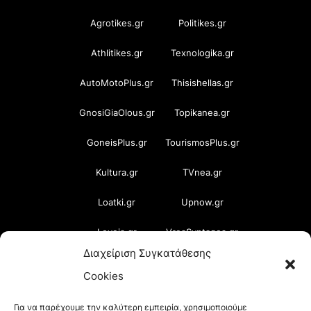
Agrotikes.gr
Politikes.gr
Athlitikes.gr
Texnologika.gr
AutoMotoPlus.gr
Thisishellas.gr
GnosiGiaOlous.gr
Topikanea.gr
GoneisPlus.gr
TourismosPlus.gr
Kultura.gr
TVnea.gr
Loatki.gr
Upnow.gr
Loveis.gr
VresSyntages.gr
Διαχείριση Συγκατάθεσης
ModernaGynaika.gr
Xristianika.gr
Cookies
OikonomiaPlus.gr
ZoumeKalytera.gr
Για να παρέχουμε την καλύτερη εμπειρία, χρησιμοποιούμε