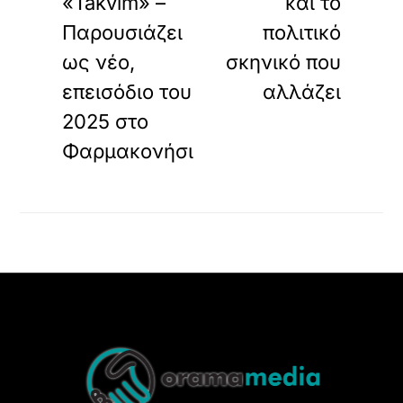
«Takvim» –
και το
Παρουσιάζει
πολιτικό
ως νέο,
σκηνικό που
επεισόδιο του
αλλάζει
2025 στο
Φαρμακονήσι
Back
To
Top