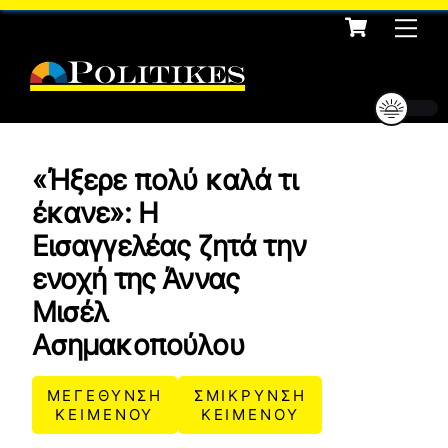
Cart
Skip
Me
to
content
«Ήξερε πολύ καλά τι
έκανε»: Η
Εισαγγελέας ζητά την
ενοχή της Άννας
Μισέλ
Ασημακοπούλου
ΜΕΓΕΘΥΝΣΗ
ΣΜΙΚΡΥΝΣΗ
ΚΕΙΜΕΝΟΥ
ΚΕΙΜΕΝΟΥ