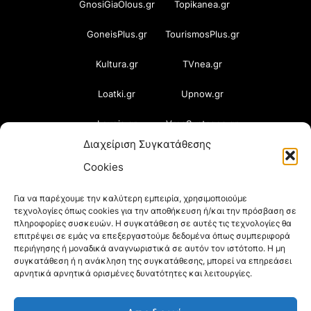
GnosiGiaOlous.gr
Topikanea.gr
GoneisPlus.gr
TourismosPlus.gr
Kultura.gr
TVnea.gr
Loatki.gr
Upnow.gr
Loveis.gr
VresSyntages.gr
Διαχείριση Συγκατάθεσης
ModernaGynaika.gr
Xristianika.gr
Cookies
OikonomiaPlus.gr
ZoumeKalytera.gr
Για να παρέχουμε την καλύτερη εμπειρία, χρησιμοποιούμε
τεχνολογίες όπως cookies για την αποθήκευση ή/και την πρόσβαση σε
Oikotropia.gr
ZoumeSpiti.gr
πληροφορίες συσκευών. Η συγκατάθεση σε αυτές τις τεχνολογίες θα
επιτρέψει σε εμάς να επεξεργαστούμε δεδομένα όπως συμπεριφορά
Perepet.gr
περιήγησης ή μοναδικά αναγνωριστικά σε αυτόν τον ιστότοπο. Η μη
συγκατάθεση ή η ανάκληση της συγκατάθεσης, μπορεί να επηρεάσει
αρνητικά αρνητικά ορισμένες δυνατότητες και λειτουργίες.
© 2026
Orama Group
(Orama Group Μ.Ι.Κ.Ε.) |