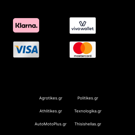
OramaMedia Network
Agrotikes.gr
Politikes.gr
Athlitikes.gr
Texnologika.gr
AutoMotoPlus.gr
Thisishellas.gr