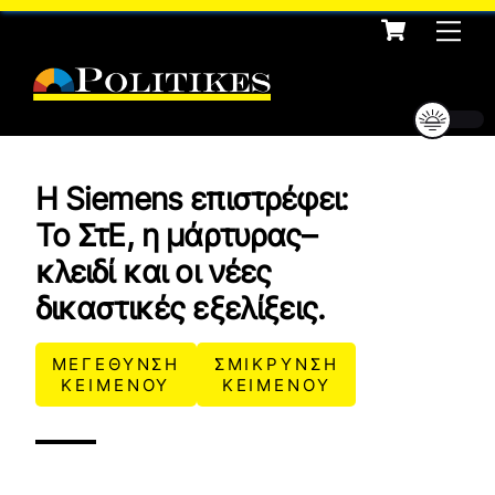
Cart
Skip
Me
to
content
Η Siemens επιστρέφει:
Το ΣτΕ, η μάρτυρας–
κλειδί και οι νέες
δικαστικές εξελίξεις.
ΜΕΓΕΘΥΝΣΗ
ΣΜΙΚΡΥΝΣΗ
ΚΕΙΜΕΝΟΥ
ΚΕΙΜΕΝΟΥ