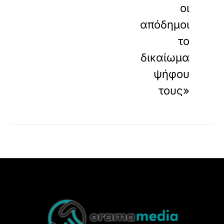
οι
απόδημοι
το
δικαίωμα
ψήφου
τους»
Back
To
Top