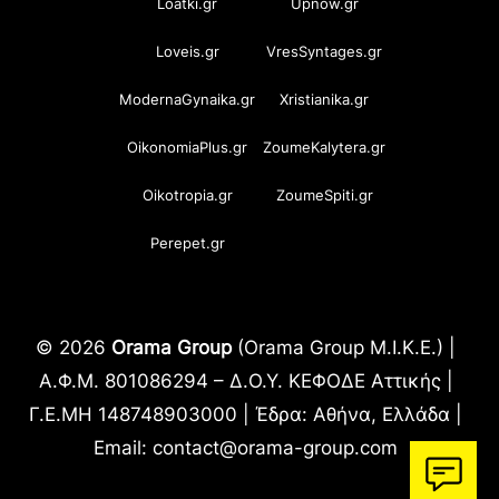
Loatki.gr
Upnow.gr
Loveis.gr
VresSyntages.gr
ModernaGynaika.gr
Xristianika.gr
OikonomiaPlus.gr
ZoumeKalytera.gr
Oikotropia.gr
ZoumeSpiti.gr
Perepet.gr
© 2026
Orama Group
(Orama Group Μ.Ι.Κ.Ε.) |
Α.Φ.Μ. 801086294 – Δ.Ο.Υ. ΚΕΦΟΔΕ Αττικής |
Γ.Ε.ΜΗ 148748903000 | Έδρα: Αθήνα, Ελλάδα |
Email: contact@orama-group.com