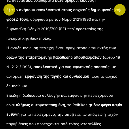
Τα πνευματικά δικαιώματα κάθε άρθρου, εικόνας ή
‹
›
βίντεο
ανήκουν αποκλειστικά στους αρχικούς δημιουργούς και
φορείς τους
, σύμφωνα με τον Νόμο 2121/1993 και την
Ευρωπαϊκή Οδηγία 2019/790 (ΕΕ) περί προστασίας της
πνευματικής ιδιοκτησίας.
Η αναδημοσίευση περιεχομένου πραγματοποιείται
εντός των
ορίων της επιτρεπόμενης παράθεσης αποσπασμάτων
(άρθρο 19
Ν. 2121/1993),
αποκλειστικά για ενημερωτικούς σκοπούς
, με
αυτόματη
εμφάνιση της πηγής και συνδέσμου
προς το αρχικό
δημοσίευμα.
Επειδή η διαδικασία συλλογής και εμφάνισης περιεχομένου
είναι
πλήρως αυτοματοποιημένη
, το Politikes.gr
δεν φέρει καμία
ευθύνη
για το περιεχόμενο, την ακρίβεια, τις απόψεις ή τυχόν
παραβιάσεις που προέρχονται από τρίτες ιστοσελίδες.