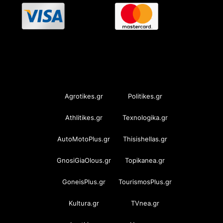
OramaMedia Network
Agrotikes.gr
Politikes.gr
Athlitikes.gr
Texnologika.gr
AutoMotoPlus.gr
Thisishellas.gr
GnosiGiaOlous.gr
Topikanea.gr
GoneisPlus.gr
TourismosPlus.gr
Kultura.gr
TVnea.gr