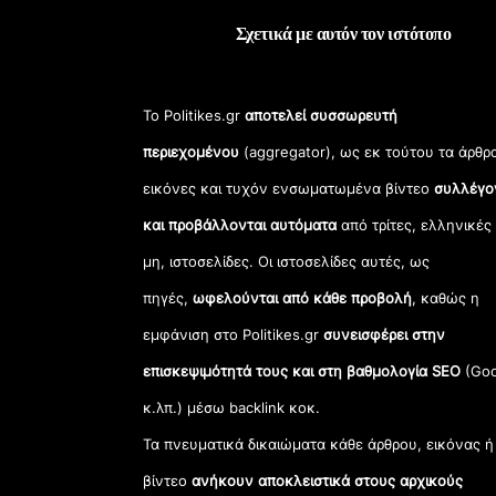
Σχετικά με αυτόν τον ιστότοπο
Το Politikes.gr
αποτελεί συσσωρευτή
περιεχομένου
(aggregator), ως εκ τούτου τα άρθρ
εικόνες και τυχόν ενσωματωμένα βίντεο
συλλέγο
και προβάλλονται αυτόματα
από τρίτες, ελληνικές
μη, ιστοσελίδες. Οι ιστοσελίδες αυτές, ως
πηγές,
ωφελούνται από κάθε προβολή
, καθώς η
εμφάνιση στο Politikes.gr
συνεισφέρει στην
επισκεψιμότητά τους και στη βαθμολογία SEO
(Goo
κ.λπ.) μέσω backlink κοκ.
Τα πνευματικά δικαιώματα κάθε άρθρου, εικόνας ή
βίντεο
ανήκουν αποκλειστικά στους αρχικούς