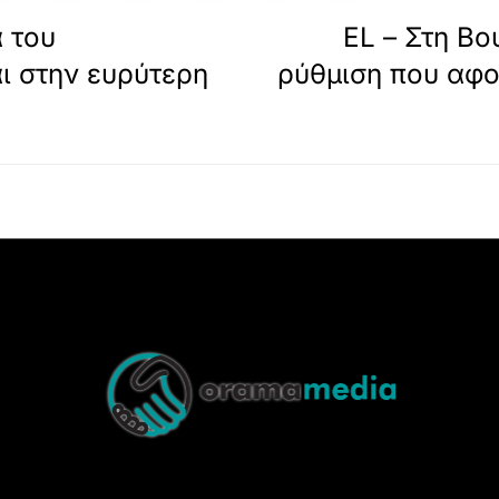
α του
EL – Στη Βο
ι στην ευρύτερη
ρύθμιση που αφο
Back
To
Top