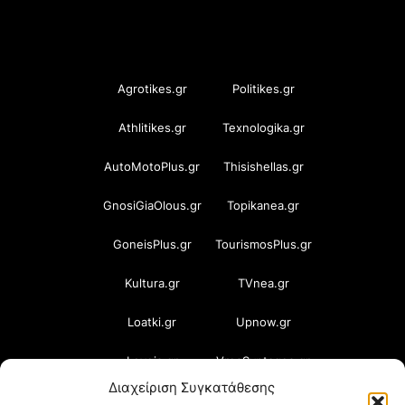
OramaMedia Network
Agrotikes.gr
Politikes.gr
Athlitikes.gr
Texnologika.gr
AutoMotoPlus.gr
Thisishellas.gr
GnosiGiaOlous.gr
Topikanea.gr
GoneisPlus.gr
TourismosPlus.gr
Kultura.gr
TVnea.gr
Loatki.gr
Upnow.gr
Loveis.gr
VresSyntages.gr
Διαχείριση Συγκατάθεσης
ModernaGynaika.gr
Xristianika.gr