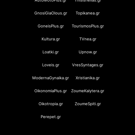
GnosiGiaOlous.gr
Topikanea.gr
GoneisPlus.gr
TourismosPlus.gr
Kultura.gr
TVnea.gr
Loatki.gr
Upnow.gr
Loveis.gr
VresSyntages.gr
ModernaGynaika.gr
Xristianika.gr
OikonomiaPlus.gr
ZoumeKalytera.gr
Oikotropia.gr
ZoumeSpiti.gr
Perepet.gr