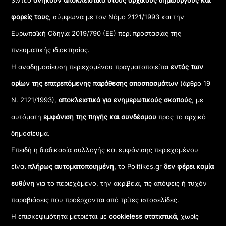
βίντεο
ανήκουν αποκλειστικά στους αρχικούς δημιουργούς και
φορείς τους
, σύμφωνα με τον Νόμο 2121/1993 και την
Ευρωπαϊκή Οδηγία 2019/790 (ΕΕ) περί προστασίας της
πνευματικής ιδιοκτησίας.
Η αναδημοσίευση περιεχομένου πραγματοποιείται
εντός των
ορίων της επιτρεπόμενης παράθεσης αποσπασμάτων
(άρθρο 19
Ν. 2121/1993),
αποκλειστικά για ενημερωτικούς σκοπούς
, με
αυτόματη
εμφάνιση της πηγής και συνδέσμου
προς το αρχικό
δημοσίευμα.
Επειδή η διαδικασία συλλογής και εμφάνισης περιεχομένου
είναι
πλήρως αυτοματοποιημένη
, το Politikes.gr
δεν φέρει καμία
ευθύνη
για το περιεχόμενο, την ακρίβεια, τις απόψεις ή τυχόν
παραβιάσεις που προέρχονται από τρίτες ιστοσελίδες.
Η επισκεψιμότητα μετριέται με
cookieless στατιστικά
, χωρίς