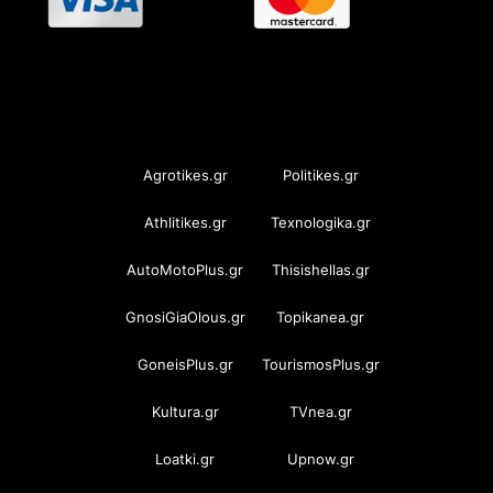
OramaMedia Network
Agrotikes.gr
Politikes.gr
Athlitikes.gr
Texnologika.gr
AutoMotoPlus.gr
Thisishellas.gr
GnosiGiaOlous.gr
Topikanea.gr
GoneisPlus.gr
TourismosPlus.gr
Kultura.gr
TVnea.gr
Loatki.gr
Upnow.gr