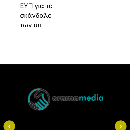
ΕΥΠ για το
σκάνδαλο
των υπ
Back
To
Top
‹
›