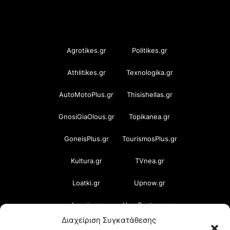
OramaMedia Network
Agrotikes.gr
Politikes.gr
Athlitikes.gr
Texnologika.gr
AutoMotoPlus.gr
Thisishellas.gr
GnosiGiaOlous.gr
Topikanea.gr
GoneisPlus.gr
TourismosPlus.gr
Kultura.gr
TVnea.gr
Loatki.gr
Upnow.gr
Loveis.gr
VresSyntages.gr
Διαχείριση Συγκατάθεσης
ModernaGynaika.gr
Xristianika.gr