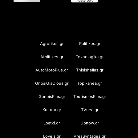
OramaMedia Network
Agrotikes.gr
Politikes.gr
Athlitikes.gr
Texnologika.gr
AutoMotoPlus.gr
Thisishellas.gr
GnosiGiaOlous.gr
Topikanea.gr
GoneisPlus.gr
TourismosPlus.gr
Kultura.gr
TVnea.gr
Loatki.gr
Upnow.gr
Loveis.gr
VresSyntages.gr