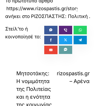
Το πρωτότυπο άρθρο
https://www.rizospastis.gr/story.do?id=133
ανήκει στο
ΡΙΖΟΣΠΑΣΤΗΣ: Πολιτική
.
«
»
ΠΡΟΗΓΟΥΜΕΝΟ
ΕΠΟΜΕΝΟ
Μητσοτάκης:
rizospastis.gr
Η νομιμότητα
– Αρένα
της Πολιτείας
και η ενότητα
της κοινωνίας