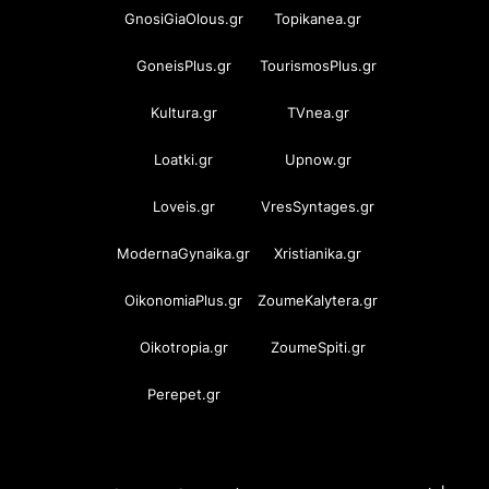
GnosiGiaOlous.gr
Topikanea.gr
GoneisPlus.gr
TourismosPlus.gr
Kultura.gr
TVnea.gr
Loatki.gr
Upnow.gr
Loveis.gr
VresSyntages.gr
ModernaGynaika.gr
Xristianika.gr
OikonomiaPlus.gr
ZoumeKalytera.gr
Oikotropia.gr
ZoumeSpiti.gr
Perepet.gr