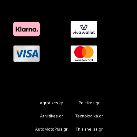
OramaMedia Network
Agrotikes.gr
Politikes.gr
Athlitikes.gr
Texnologika.gr
AutoMotoPlus.gr
Thisishellas.gr