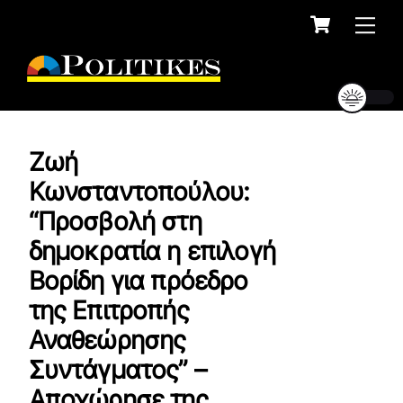
Cart
Skip
Me
to
content
Ζωή
Κωνσταντοπούλου:
“Προσβολή στη
δημοκρατία η επιλογή
Βορίδη για πρόεδρο
της Επιτροπής
Αναθεώρησης
Συντάγματος” –
Αποχώρησε της