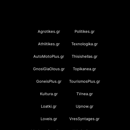
OramaMedia Network
Agrotikes.gr
Politikes.gr
Athlitikes.gr
Texnologika.gr
AutoMotoPlus.gr
Thisishellas.gr
GnosiGiaOlous.gr
Topikanea.gr
GoneisPlus.gr
TourismosPlus.gr
Kultura.gr
TVnea.gr
Loatki.gr
Upnow.gr
Loveis.gr
VresSyntages.gr