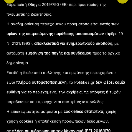
Ευρωπαϊκή Οδηγία 2019/790 (ΕΕ) περί προστασίας της
πνευματικής ιδιοκτησίας.
Η αναδημοσίευση περιεχομένου πραγματοποιείται
εντός των
ορίων της επιτρεπόμενης παράθεσης αποσπασμάτων
(άρθρο 19
Ν. 2121/1993),
αποκλειστικά για ενημερωτικούς σκοπούς
, με
αυτόματη
εμφάνιση της πηγής και συνδέσμου
προς το αρχικό
δημοσίευμα.
Επειδή η διαδικασία συλλογής και εμφάνισης περιεχομένου
είναι
πλήρως αυτοματοποιημένη
, το Politikes.gr
δεν φέρει καμία
ευθύνη
για το περιεχόμενο, την ακρίβεια, τις απόψεις ή τυχόν
παραβιάσεις που προέρχονται από τρίτες ιστοσελίδες.
Η επισκεψιμότητα μετριέται με
cookieless στατιστικά
, χωρίς
χρήση cookies ή αποθήκευση προσωπικών δεδομένων,
σε
πλήρη συμμόρφωση με τον Κανονισμό (ΕΕ) 2016/679