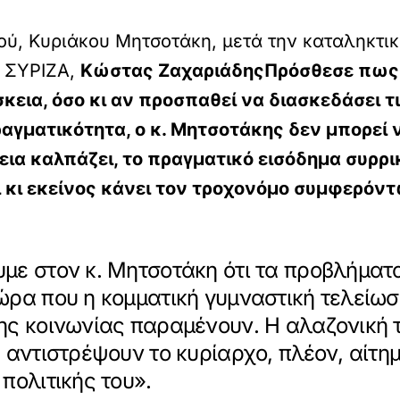
, Κυριάκου Μητσοτάκη, μετά την καταληκτική
υ ΣΥΡΙΖΑ,
Κώστας ΖαχαριάδηςΠρόσθεσε πως 
εια, όσο κι αν προσπαθεί να διασκεδάσει τι
αγματικότητα, ο κ. Μητσοτάκης δεν μπορεί ν
εια καλπάζει, το πραγματικό εισόδημα συρρικ
ι κι εκείνος κάνει τον τροχονόμο συμφερόν
με στον κ. Μητσοτάκη ότι τα προβλήματ
ρα που η κομματική γυμναστική τελείωσε
ης κοινωνίας παραμένουν. Η αλαζονική τ
 αντιστρέψουν το κυρίαρχο, πλέον, αίτημ
πολιτικής του».