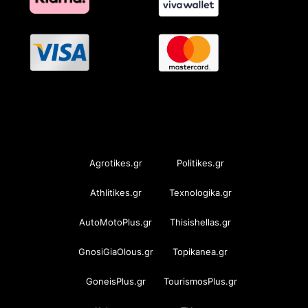
OramaMedia Network
Agrotikes.gr
Politikes.gr
Athlitikes.gr
Texnologika.gr
AutoMotoPlus.gr
Thisishellas.gr
GnosiGiaOlous.gr
Topikanea.gr
GoneisPlus.gr
TourismosPlus.gr