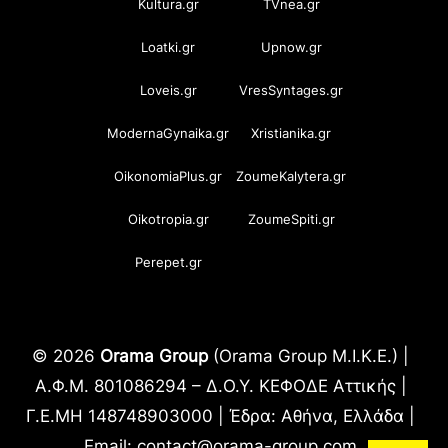
Kultura.gr
TVnea.gr
Loatki.gr
Upnow.gr
Loveis.gr
VresSyntages.gr
ModernaGynaika.gr
Xristianika.gr
OikonomiaPlus.gr
ZoumeKalytera.gr
Oikotropia.gr
ZoumeSpiti.gr
Perepet.gr
© 2026
Orama Group
(Orama Group Μ.Ι.Κ.Ε.) |
Α.Φ.Μ. 801086294 – Δ.Ο.Υ. ΚΕΦΟΔΕ Αττικής |
Γ.Ε.ΜΗ 148748903000 | Έδρα: Αθήνα, Ελλάδα |
Email: contact@orama-group.com