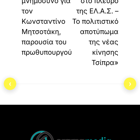
μνημόσυνο για
στο πλευρό
τον
της ΕΛ.Α.Σ. –
Κωνσταντίνο
Το πολιτιστικό
Μητσοτάκη,
αποτύπωμα
παρουσία του
της νέας
πρωθυπουργού
κίνησης
Τσίπρα»
‹
›
Back
To