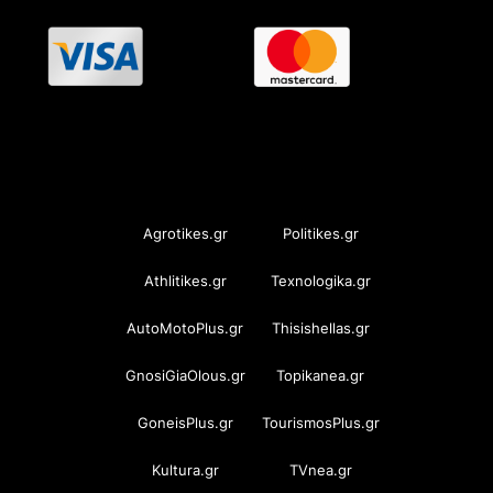
OramaMedia Network
Agrotikes.gr
Politikes.gr
Athlitikes.gr
Texnologika.gr
AutoMotoPlus.gr
Thisishellas.gr
GnosiGiaOlous.gr
Topikanea.gr
GoneisPlus.gr
TourismosPlus.gr
Kultura.gr
TVnea.gr