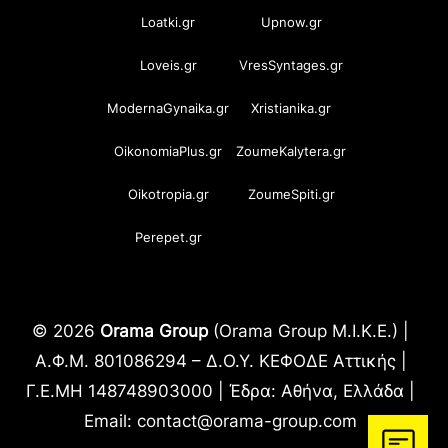
Loatki.gr
Upnow.gr
Loveis.gr
VresSyntages.gr
ModernaGynaika.gr
Xristianika.gr
OikonomiaPlus.gr
ZoumeKalytera.gr
Oikotropia.gr
ZoumeSpiti.gr
Perepet.gr
© 2026
Orama Group
(Orama Group Μ.Ι.Κ.Ε.) |
Α.Φ.Μ. 801086294 – Δ.Ο.Υ. ΚΕΦΟΔΕ Αττικής |
Γ.Ε.ΜΗ 148748903000 | Έδρα: Αθήνα, Ελλάδα |
Email: contact@orama-group.com