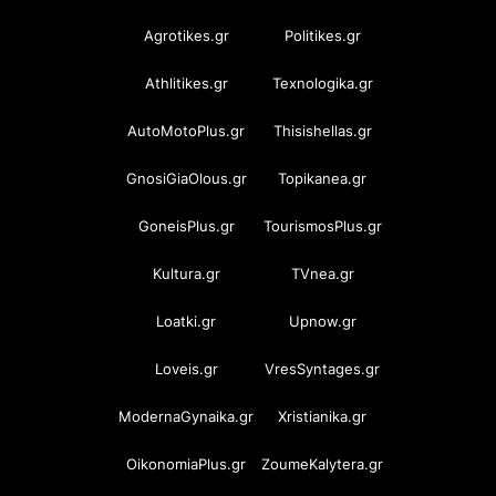
Agrotikes.gr
Politikes.gr
Athlitikes.gr
Texnologika.gr
AutoMotoPlus.gr
Thisishellas.gr
GnosiGiaOlous.gr
Topikanea.gr
GoneisPlus.gr
TourismosPlus.gr
Kultura.gr
TVnea.gr
Loatki.gr
Upnow.gr
Loveis.gr
VresSyntages.gr
ModernaGynaika.gr
Xristianika.gr
OikonomiaPlus.gr
ZoumeKalytera.gr