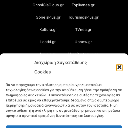
GnosiGiaOlous.gr
Topikanea.gr
GoneisPlus.gr
TourismosPlus.gr
Kultura.gr
TVnea.gr
Loatki.gr
Upnow.gr
Loveis.gr
VresSyntages.gr
Διαχείριση Συγκατάθεσης
ModernaGynaika.gr
Xristianika.gr
Cookies
OikonomiaPlus.gr
ZoumeKalytera.gr
Για να παρέχουμε την καλύτερη εμπειρία, χρησιμοποιούμε
τεχνολογίες όπως cookies για την αποθήκευση ή/και την πρόσβαση σε
Oikotropia.gr
ZoumeSpiti.gr
πληροφορίες συσκευών. Η συγκατάθεση σε αυτές τις τεχνολογίες θα
επιτρέψει σε εμάς να επεξεργαστούμε δεδομένα όπως συμπεριφορά
Perepet.gr
περιήγησης ή μοναδικά αναγνωριστικά σε αυτόν τον ιστότοπο. Η μη
συγκατάθεση ή η ανάκληση της συγκατάθεσης, μπορεί να επηρεάσει
αρνητικά αρνητικά ορισμένες δυνατότητες και λειτουργίες.