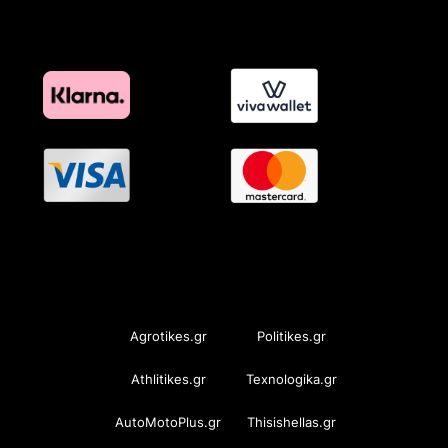
OramaMedia Network
Agrotikes.gr
Politikes.gr
Athlitikes.gr
Texnologika.gr
AutoMotoPlus.gr
Thisishellas.gr