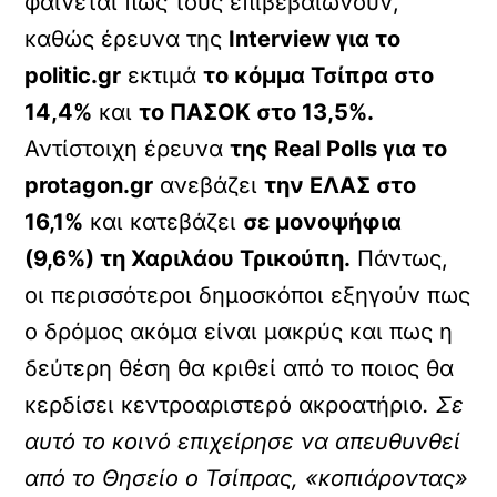
φαίνεται πως τους επιβεβαιώνουν,
καθώς έρευνα της
Interview για το
politic.gr
εκτιμά
το κόμμα Τσίπρα στο
14,4%
και
το ΠΑΣΟΚ στο 13,5%.
Αντίστοιχη έρευνα
της Real Polls για το
protagon.gr
ανεβάζει
την ΕΛΑΣ στο
16,1%
και κατεβάζει
σε μονοψήφια
(9,6%) τη Χαριλάου Τρικούπη.
Πάντως,
οι περισσότεροι δημοσκόποι εξηγούν πως
ο δρόμος ακόμα είναι μακρύς και πως η
δεύτερη θέση θα κριθεί από το ποιος θα
κερδίσει κεντροαριστερό ακροατήριο
. Σε
αυτό το κοινό επιχείρησε να απευθυνθεί
από το Θησείο ο Τσίπρας, «κοπιάροντας»