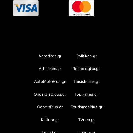
OramaMedia Network
Agrotikes.gr
Politikes.gr
Athlitikes.gr
Texnologika.gr
AutoMotoPlus.gr
Thisishellas.gr
GnosiGiaOlous.gr
Topikanea.gr
GoneisPlus.gr
TourismosPlus.gr
Kultura.gr
TVnea.gr
Loatki.gr
Upnow.gr