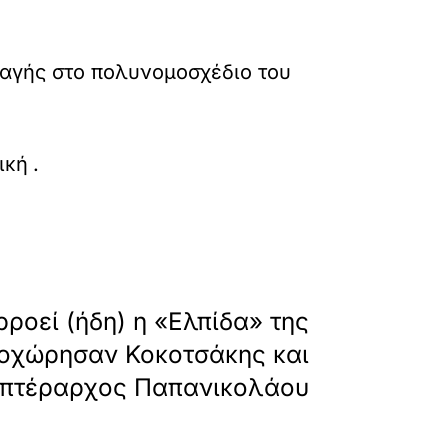
αγής στο πολυνομοσχέδιο του
a-120-doseis-akatasxeto-kai-anavathmisi-ton-e
ική
.
»
ΕΠΟΜΕΝΟ
ροεί (ήδη) η «Ελπίδα» της
ποχώρησαν Κοκοτσάκης και
πτέραρχος Παπανικολάου