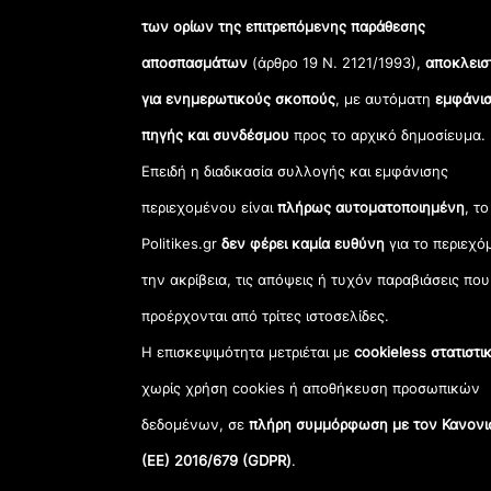
των ορίων της επιτρεπόμενης παράθεσης
αποσπασμάτων
(άρθρο 19 Ν. 2121/1993),
αποκλεισ
για ενημερωτικούς σκοπούς
, με αυτόματη
εμφάνισ
πηγής και συνδέσμου
προς το αρχικό δημοσίευμα.
Επειδή η διαδικασία συλλογής και εμφάνισης
περιεχομένου είναι
πλήρως αυτοματοποιημένη
, το
Politikes.gr
δεν φέρει καμία ευθύνη
για το περιεχό
την ακρίβεια, τις απόψεις ή τυχόν παραβιάσεις που
προέρχονται από τρίτες ιστοσελίδες.
Η επισκεψιμότητα μετριέται με
cookieless στατιστι
χωρίς χρήση cookies ή αποθήκευση προσωπικών
δεδομένων, σε
πλήρη συμμόρφωση με τον Κανονι
(ΕΕ) 2016/679 (GDPR)
.