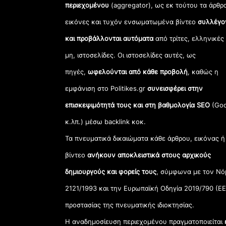
περιεχομένου
(aggregator), ως εκ τούτου τα άρθρ
εικόνες και τυχόν ενσωματωμένα βίντεο
συλλέγο
και προβάλλονται αυτόματα
από τρίτες, ελληνικές
μη, ιστοσελίδες. Οι ιστοσελίδες αυτές, ως
πηγές,
ωφελούνται από κάθε προβολή
, καθώς η
εμφάνιση στο Politikes.gr
συνεισφέρει στην
επισκεψιμότητά τους και στη βαθμολογία SEO
(Goo
κ.λπ.) μέσω backlink κοκ.
Τα πνευματικά δικαιώματα κάθε άρθρου, εικόνας ή
βίντεο
ανήκουν αποκλειστικά στους αρχικούς
δημιουργούς και φορείς τους
, σύμφωνα με τον Νό
2121/1993 και την Ευρωπαϊκή Οδηγία 2019/790 (ΕΕ
προστασίας της πνευματικής ιδιοκτησίας.
Η αναδημοσίευση περιεχομένου πραγματοποιείται