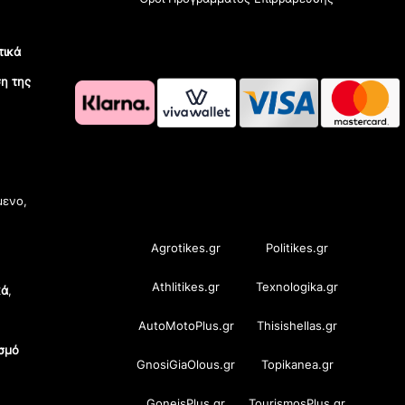
τικά
η της
OramaMedia Network
μενο,
Agrotikes.gr
Politikes.gr
Athlitikes.gr
Texnologika.gr
κά
,
AutoMotoPlus.gr
Thisishellas.gr
σμό
GnosiGiaOlous.gr
Topikanea.gr
GoneisPlus.gr
TourismosPlus.gr