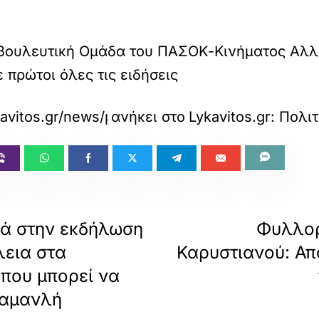
νοβουλευτική Ομάδα του ΠΑΣΟΚ-Κινήματος Αλλ
 πρώτοι όλες τις ειδήσεις
kavitos.gr/news/politics/tropologies-pasok-gi
ανήκει στο
Lykavitos.gr: Πολιτ
ρά στην εκδήλωση
Φυλλορ
λεια στα
Καρυστιανού: Α
 που μπορεί να
ραμανλή