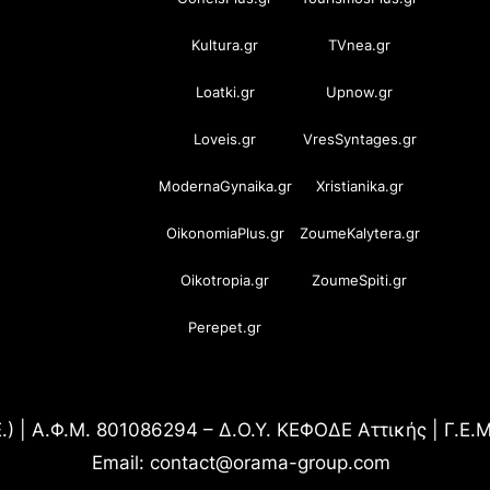
Kultura.gr
TVnea.gr
Loatki.gr
Upnow.gr
Loveis.gr
VresSyntages.gr
ModernaGynaika.gr
Xristianika.gr
OikonomiaPlus.gr
ZoumeKalytera.gr
Oikotropia.gr
ZoumeSpiti.gr
Perepet.gr
.) | Α.Φ.Μ. 801086294 – Δ.Ο.Υ. ΚΕΦΟΔΕ Αττικής | Γ.Ε
Email: contact@orama-group.com