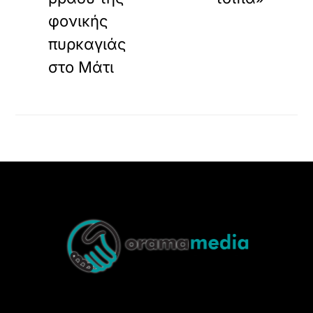
φονικής
πυρκαγιάς
στο Μάτι
Back
To
Top