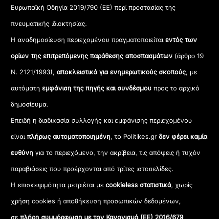
Ευρωπαϊκή Οδηγία 2019/790 (ΕΕ) περί προστασίας της
πνευματικής ιδιοκτησίας.
Η αναδημοσίευση περιεχομένου πραγματοποιείται
εντός των
ορίων της επιτρεπόμενης παράθεσης αποσπασμάτων
(άρθρο 19
Ν. 2121/1993),
αποκλειστικά για ενημερωτικούς σκοπούς
, με
αυτόματη
εμφάνιση της πηγής και συνδέσμου
προς το αρχικό
δημοσίευμα.
Επειδή η διαδικασία συλλογής και εμφάνισης περιεχομένου
είναι
πλήρως αυτοματοποιημένη
, το Politikes.gr
δεν φέρει καμία
ευθύνη
για το περιεχόμενο, την ακρίβεια, τις απόψεις ή τυχόν
παραβιάσεις που προέρχονται από τρίτες ιστοσελίδες.
Η επισκεψιμότητα μετριέται με
cookieless στατιστικά
, χωρίς
χρήση cookies ή αποθήκευση προσωπικών δεδομένων,
σε
πλήρη συμμόρφωση με τον Κανονισμό (ΕΕ) 2016/679