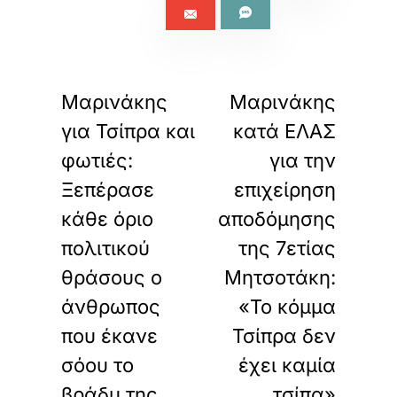
«
»
ΠΡΟΗΓΟΥΜΕΝΟ
ΕΠΟΜΕΝΟ
Μαρινάκης
Μαρινάκης
για Τσίπρα και
κατά ΕΛΑΣ
φωτιές:
για την
Ξεπέρασε
επιχείρηση
κάθε όριο
αποδόμησης
πολιτικού
της 7ετίας
θράσους ο
Μητσοτάκη:
άνθρωπος
«Το κόμμα
που έκανε
Τσίπρα δεν
σόου το
έχει καμία
βράδυ της
τσίπα»