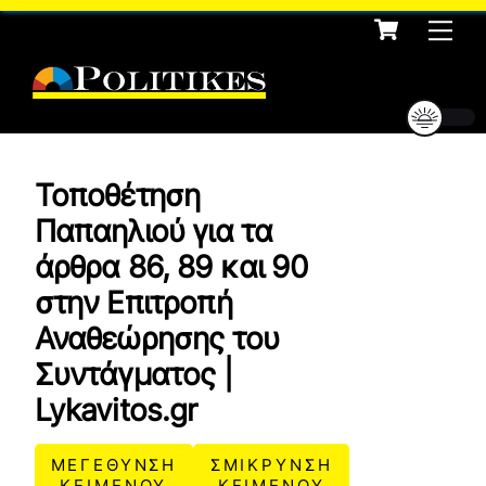
Cart
Skip
Me
to
content
Τοποθέτηση
Παπαηλιού για τα
άρθρα 86, 89 και 90
στην Επιτροπή
Αναθεώρησης του
Συντάγματος |
Lykavitos.gr
ΜΕΓΕΘΥΝΣΗ
ΣΜΙΚΡΥΝΣΗ
ΚΕΙΜΕΝΟΥ
ΚΕΙΜΕΝΟΥ