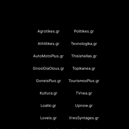
OramaMedia Network
Agrotikes.gr
Politikes.gr
Athlitikes.gr
Texnologika.gr
AutoMotoPlus.gr
Thisishellas.gr
GnosiGiaOlous.gr
Topikanea.gr
GoneisPlus.gr
TourismosPlus.gr
Kultura.gr
TVnea.gr
Loatki.gr
Upnow.gr
Loveis.gr
VresSyntages.gr