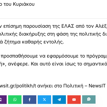
ο του Κυριάκου
ν επίσημη παρουσίαση της ΕΛΑΣ από τον Αλέξη
ολιτικής διακήρυξης στη φάση της πολιτικής δ
ά ζήτημα καθαρής εντολής.
α προσπαθήσουμε να εφαρμόσουμε το πρόγραμμά
», ανέφερε. Και αυτό είναι ίσως το σημαντικό
sit.gr/politikh/to-sxedio-tis-elas-gia-kyverniti
ανήκει στο
Πολιτική – NewsIT