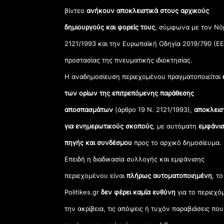
βίντεο
ανήκουν αποκλειστικά στους αρχικούς
δημιουργούς και φορείς τους
, σύμφωνα με τον Νό
2121/1993 και την Ευρωπαϊκή Οδηγία 2019/790 (ΕΕ
προστασίας της πνευματικής ιδιοκτησίας.
Η αναδημοσίευση περιεχομένου πραγματοποιείται
των ορίων της επιτρεπόμενης παράθεσης
αποσπασμάτων
(άρθρο 19 Ν. 2121/1993),
αποκλεισ
για ενημερωτικούς σκοπούς
, με αυτόματη
εμφάνισ
πηγής και συνδέσμου
προς το αρχικό δημοσίευμα.
Επειδή η διαδικασία συλλογής και εμφάνισης
περιεχομένου είναι
πλήρως αυτοματοποιημένη
, το
Politikes.gr
δεν φέρει καμία ευθύνη
για το περιεχό
την ακρίβεια, τις απόψεις ή τυχόν παραβιάσεις που