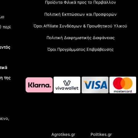
Προϊόντα Φιλικά προς το Περιβάλλον
Πολιτική Εκπτώσεων και Προσφορών
μο
Όροι Affiliate Συνδέσμων & Προωθητικού Υλικού
) περί
Πολιτική Διαφημιστικής Διαφάνειας
εντός
Όροι Προγράμματος Επιβράβευσης
τικά
η της
OramaMedia Network
μενο,
Agrotikes.gr
Politikes.gr