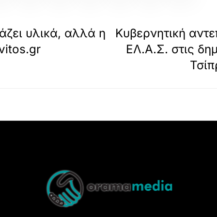
ζει υλικά, αλλά η
Κυβερνητική αντε
vitos.gr
ΕΛ.Α.Σ. στις δ
Τσίπ
Back
To
Top