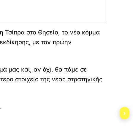
 Τσίπρα στο Θησείο, το νέο κόμμα
ιεκδίκησης, με τον πρώην
 μας και, αν όχι, θα πάμε σε
τερο στοιχείο της νέας στρατηγικής
ki-enallaktiki-ta-psifodeltia-kai-to-minyma-sto
.
›