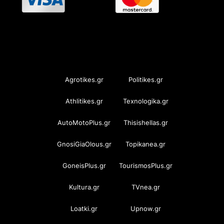
OramaMedia Network
Agrotikes.gr
Politikes.gr
Athlitikes.gr
Texnologika.gr
AutoMotoPlus.gr
Thisishellas.gr
GnosiGiaOlous.gr
Topikanea.gr
GoneisPlus.gr
TourismosPlus.gr
Kultura.gr
TVnea.gr
Loatki.gr
Upnow.gr