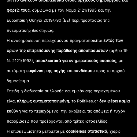
βίντεο
ανήκουν αποκλειστικά στους αρχικούς δημιουργούς και
φορείς τους
, σύμφωνα με τον Νόμο 2121/1993 και την
Ευρωπαϊκή Οδηγία 2019/790 (ΕΕ) περί προστασίας της
πνευματικής ιδιοκτησίας.
Η αναδημοσίευση περιεχομένου πραγματοποιείται
εντός των
ορίων της επιτρεπόμενης παράθεσης αποσπασμάτων
(άρθρο 19
Ν. 2121/1993),
αποκλειστικά για ενημερωτικούς σκοπούς
, με
αυτόματη
εμφάνιση της πηγής και συνδέσμου
προς το αρχικό
δημοσίευμα.
Επειδή η διαδικασία συλλογής και εμφάνισης περιεχομένου
είναι
πλήρως αυτοματοποιημένη
, το Politikes.gr
δεν φέρει καμία
ευθύνη
για το περιεχόμενο, την ακρίβεια, τις απόψεις ή τυχόν
παραβιάσεις που προέρχονται από τρίτες ιστοσελίδες.
Η επισκεψιμότητα μετριέται με
cookieless στατιστικά
, χωρίς