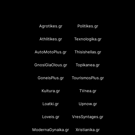
OramaMedia Network
Agrotikes.gr
Politikes.gr
Athlitikes.gr
Texnologika.gr
AutoMotoPlus.gr
Thisishellas.gr
GnosiGiaOlous.gr
Topikanea.gr
GoneisPlus.gr
TourismosPlus.gr
Kultura.gr
TVnea.gr
Loatki.gr
Upnow.gr
Loveis.gr
VresSyntages.gr
ModernaGynaika.gr
Xristianika.gr