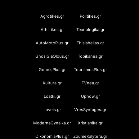
OramaMedia Network
Agrotikes.gr
Politikes.gr
Athlitikes.gr
Texnologika.gr
AutoMotoPlus.gr
Thisishellas.gr
GnosiGiaOlous.gr
Topikanea.gr
GoneisPlus.gr
TourismosPlus.gr
Kultura.gr
TVnea.gr
Loatki.gr
Upnow.gr
Loveis.gr
VresSyntages.gr
ModernaGynaika.gr
Xristianika.gr
OikonomiaPlus.gr
ZoumeKalytera.gr