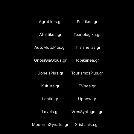
OramaMedia Network
Agrotikes.gr
Politikes.gr
Athlitikes.gr
Texnologika.gr
AutoMotoPlus.gr
Thisishellas.gr
GnosiGiaOlous.gr
Topikanea.gr
GoneisPlus.gr
TourismosPlus.gr
Kultura.gr
TVnea.gr
Loatki.gr
Upnow.gr
Loveis.gr
VresSyntages.gr
ModernaGynaika.gr
Xristianika.gr