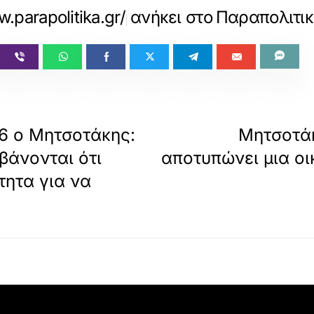
w.parapolitika.gr/politiki/article/168073
ανήκει στο
Παραπολιτικ
6 ο Μητσοτάκης:
Μητσοτάκ
βάνονται ότι
αποτυπώνει μια ο
τητα για να