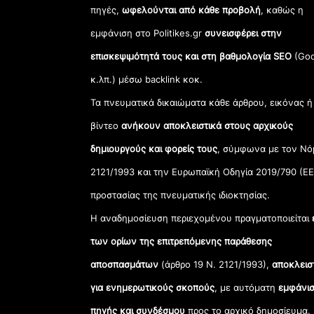
πηγές,
ωφελούνται από κάθε προβολή
, καθώς η
εμφάνιση στο Politikes.gr
συνεισφέρει στην
επισκεψιμότητά τους και στη βαθμολογία SEO
(Goo
κ.λπ.) μέσω backlink κοκ.
Τα πνευματικά δικαιώματα κάθε άρθρου, εικόνας ή
βίντεο
ανήκουν αποκλειστικά στους αρχικούς
δημιουργούς και φορείς τους
, σύμφωνα με τον Νό
2121/1993 και την Ευρωπαϊκή Οδηγία 2019/790 (ΕΕ
προστασίας της πνευματικής ιδιοκτησίας.
Η αναδημοσίευση περιεχομένου πραγματοποιείται
των ορίων της επιτρεπόμενης παράθεσης
αποσπασμάτων
(άρθρο 19 Ν. 2121/1993),
αποκλεισ
για ενημερωτικούς σκοπούς
, με αυτόματη
εμφάνισ
πηγής και συνδέσμου
προς το αρχικό δημοσίευμα.