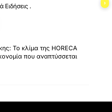
›
6/theoharis-i-grammi-thessaloniki-smurni-
ά Ειδήσεις
.
»
ΕΠΟΜΕΝΟ
ης: Το κλίμα της HORECA
ικονομία που αναπτύσσεται