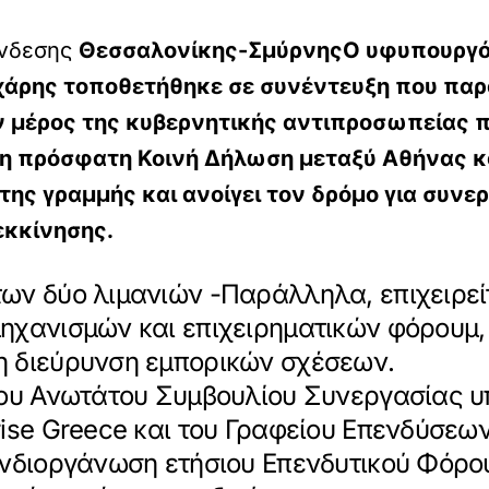
ύνδεσης
Θεσσαλονίκης-ΣμύρνηςΟ υφυπουργός
οχάρης τοποθετήθηκε σε συνέντευξη που π
ταν μέρος της κυβερνητικής αντιπροσωπείας
 η πρόσφατη Κοινή Δήλωση μεταξύ Αθήνας κα
της γραμμής και ανοίγει τον δρόμο για συνε
εκκίνησης.
ων δύο λιμανιών -Παράλληλα, επιχειρείτ
ηχανισμών και επιχειρηματικών φόρουμ,
η διεύρυνση εμπορικών σχέσεων.
 του Ανωτάτου Συμβουλίου Συνεργασίας 
ise Greece και του Γραφείου Επενδύσεω
υνδιοργάνωση ετήσιου Επενδυτικού Φόρου