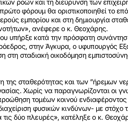
ικών ροών και τη διεύρυνση των επιχει
πρώτο φόρουμ θα οριστικοποιηθεί το επό
μερούς εμπορίου και στη δημιουργία στα
νοτήτων», ανέφερε ο κ. Θεοχάρης.
 που υπήρξε κατά την πρόσφατη συνάντησ
όεδρος, στην Άγκυρα, ο υφυπουργός Εξ
αση στη σταδιακή οικοδόμηση εμπιστοσύν
η της σταθερότητας και των ”ήρεμων νερ
ασίας. Χωρίς να παραγνωρίζονται οι γν
προώθηση τομέων κοινού ενδιαφέροντος -
 διαχείριση φυσικών κινδύνων- με στόχο 
 τις δύο πλευρές», κατέληξε ο κ. Θεοχά