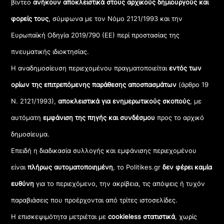
βίντεο
ανήκουν αποκλειστικά στους αρχικούς δημιουργούς και
φορείς τους
, σύμφωνα με τον Νόμο 2121/1993 και την
Ευρωπαϊκή Οδηγία 2019/790 (ΕΕ) περί προστασίας της
πνευματικής ιδιοκτησίας.
Η αναδημοσίευση περιεχομένου πραγματοποιείται
εντός των
ορίων της επιτρεπόμενης παράθεσης αποσπασμάτων
(άρθρο 19
Ν. 2121/1993),
αποκλειστικά για ενημερωτικούς σκοπούς
, με
αυτόματη
εμφάνιση της πηγής και συνδέσμου
προς το αρχικό
δημοσίευμα.
Επειδή η διαδικασία συλλογής και εμφάνισης περιεχομένου
είναι
πλήρως αυτοματοποιημένη
, το Politikes.gr
δεν φέρει καμία
ευθύνη
για το περιεχόμενο, την ακρίβεια, τις απόψεις ή τυχόν
παραβιάσεις που προέρχονται από τρίτες ιστοσελίδες.
Η επισκεψιμότητα μετριέται με
cookieless στατιστικά
, χωρίς