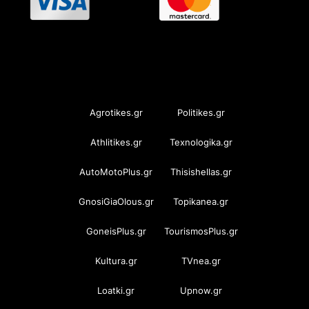
OramaMedia Network
Agrotikes.gr
Politikes.gr
Athlitikes.gr
Texnologika.gr
AutoMotoPlus.gr
Thisishellas.gr
GnosiGiaOlous.gr
Topikanea.gr
GoneisPlus.gr
TourismosPlus.gr
Kultura.gr
TVnea.gr
Loatki.gr
Upnow.gr