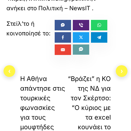
ανήκει στο
Πολιτική – NewsIT
.
«
»
‹
›
ΠΡΟΗΓΟΥΜΕΝΟ
ΕΠΟΜΕΝΟ
Η Αθήνα
“Βράζει” η ΚΟ
απάντησε στις
της ΝΔ για
τουρκικές
τον Σκέρτσο:
φωνασκίες
“Ο κύριος με
για τους
τα excel
μουφτήδες
κουνάει το